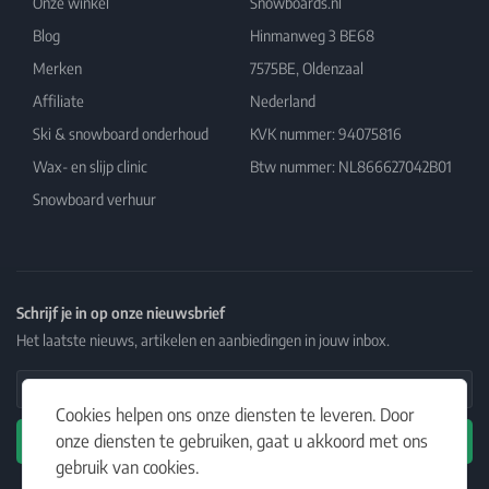
Onze winkel
Snowboards.nl
Blog
Hinmanweg 3 BE68
Merken
7575BE, Oldenzaal
Affiliate
Nederland
Ski & snowboard onderhoud
KVK nummer: 94075816
Wax- en slijp clinic
Btw nummer: NL866627042B01
Snowboard verhuur
Schrijf je in op onze nieuwsbrief
Het laatste nieuws, artikelen en aanbiedingen in jouw inbox.
Email Address
Cookies helpen ons onze diensten te leveren. Door
onze diensten te gebruiken, gaat u akkoord met ons
Abonneren
gebruik van cookies.