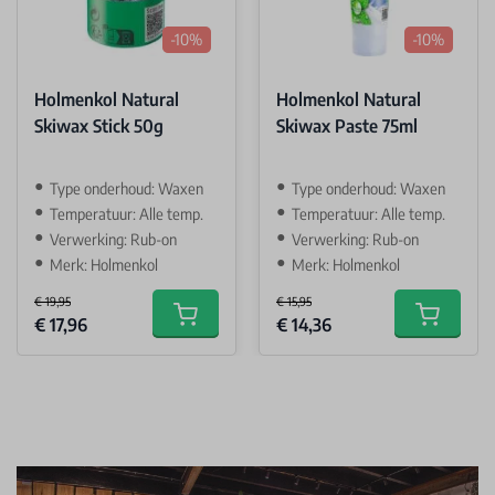
-10%
-10%
Holmenkol Natural
Holmenkol Natural
Skiwax Stick 50g
Skiwax Paste 75ml
Type onderhoud: Waxen
Type onderhoud: Waxen
Temperatuur: Alle temp.
Temperatuur: Alle temp.
Verwerking: Rub-on
Verwerking: Rub-on
Merk: Holmenkol
Merk: Holmenkol
€ 19,95
€ 15,95
Special Price
Special Price
€ 17,96
€ 14,36
Add to cart
Add to car