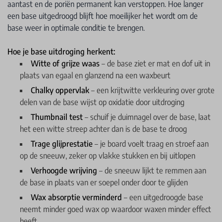
aantast en de poriën permanent kan verstoppen. Hoe langer
een base uitgedroogd blijft hoe moeilijker het wordt om de
base weer in optimale conditie te brengen.
Hoe je base uitdroging herkent:
Witte of grijze waas
– de base ziet er mat en dof uit in
plaats van egaal en glanzend na een waxbeurt
Chalky oppervlak
– een krijtwitte verkleuring over grote
delen van de base wijst op oxidatie door uitdroging
Thumbnail test
– schuif je duimnagel over de base, laat
het een witte streep achter dan is de base te droog
Trage glijprestatie
– je board voelt traag en stroef aan
op de sneeuw, zeker op vlakke stukken en bij uitlopen
Verhoogde wrijving
– de sneeuw lijkt te remmen aan
de base in plaats van er soepel onder door te glijden
Wax absorptie verminderd
– een uitgedroogde base
neemt minder goed wax op waardoor waxen minder effect
heeft