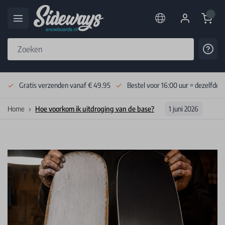
Cart
Cont
Skip to Content
Gratis verzenden vanaf € 49.95
Bestel voor 16:00 uur = dezelfde 
Home
Hoe voorkom ik uitdroging van de base?
1 juni 2026