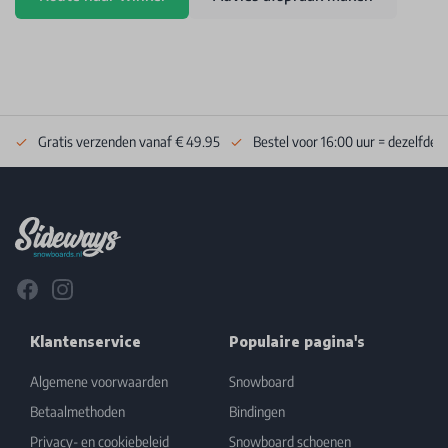
Gratis verzenden vanaf € 49.95
Bestel voor 16:00 uur = dezelfde 
Footer
Facebook
Instagram
Klantenservice
Populaire pagina's
Algemene voorwaarden
Snowboard
Betaalmethoden
Bindingen
Privacy- en cookiebeleid
Snowboard schoenen