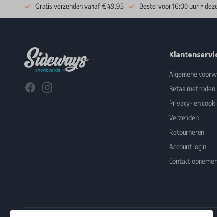
Gratis verzenden vanaf € 49.95
Bestel voor 16:00 uur = dez
Footer
Klantenservi
Algemene voorw
Facebook
Instagram
Betaalmethoden
Privacy- en cooki
Verzenden
Retourneren
Account login
Contact opneme