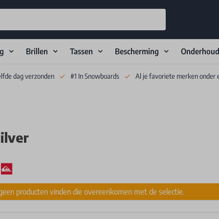
ng
Brillen
Tassen
Bescherming
Onderhou
elfde dag verzonden
#1 In Snowboards
Al je favoriete merken onder 
ilver
een producten vinden die overeenkomen met de selectie.