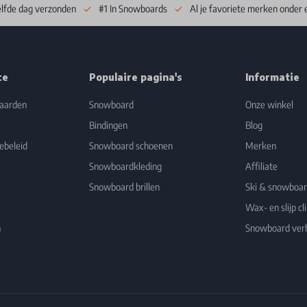
elfde dag verzonden
#1 In Snowboards
Al je favoriete merken onder 
ce
Populaire pagina's
Informatie
aarden
Snowboard
Onze winkel
Bindingen
Blog
ebeleid
Snowboard schoenen
Merken
Snowboardkleding
Affiliate
Snowboard brillen
Ski & snowboa
Wax- en slijp cli
n
Snowboard ver