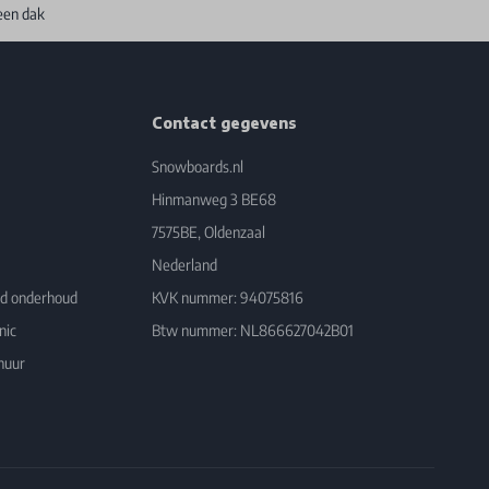
een dak
Contact gegevens
Snowboards.nl
Hinmanweg 3 BE68
7575BE, Oldenzaal
Nederland
rd onderhoud
KVK nummer: 94075816
nic
Btw nummer: NL866627042B01
huur