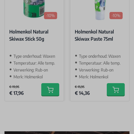
-10%
-10%
Holmenkol Natural
Holmenkol Natural
Skiwax Stick 50g
Skiwax Paste 75ml
Type onderhoud: Waxen
Type onderhoud: Waxen
Temperatuur: Alle temp.
Temperatuur: Alle temp.
Verwerking: Rub-on
Verwerking: Rub-on
Merk: Holmenkol
Merk: Holmenkol
€ 19,95
€ 15,95
Special Price
Special Price
€ 17,96
€ 14,36
Add to cart
Add to car