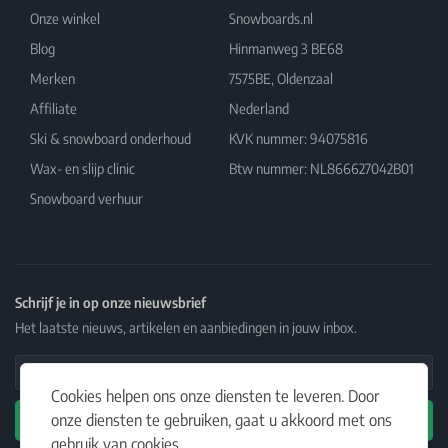
Onze winkel
Snowboards.nl
Blog
Hinmanweg 3 BE68
Merken
7575BE, Oldenzaal
Affiliate
Nederland
Ski & snowboard onderhoud
KVK nummer: 94075816
Wax- en slijp clinic
Btw nummer: NL866627042B01
Snowboard verhuur
Schrijf je in op onze nieuwsbrief
Het laatste nieuws, artikelen en aanbiedingen in jouw inbox.
Email Address
Cookies helpen ons onze diensten te leveren. Door
onze diensten te gebruiken, gaat u akkoord met ons
Abonneren
gebruik van cookies.