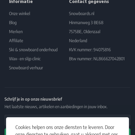
Informatie
Contact gegevens
Onze winkel
Snowboards.nl
Blog
Hinmanweg 3 BE68
Merken
7575BE, Oldenzaal
Affiliate
Nederland
Ski & snowboard onderhoud
KVK nummer: 94075816
Wax- en slijp clinic
Btw nummer: NL866627042B01
Snowboard verhuur
Schrijf je in op onze nieuwsbrief
Het laatste nieuws, artikelen en aanbiedingen in jouw inbox.
Email Address
Cookies helpen ons onze diensten te leveren. Door
onze diensten te gebruiken, gaat u akkoord met ons
Abonneren