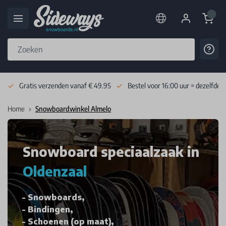
Cart
Cont
Skip to Content
Gratis verzenden vanaf € 49.95
Bestel voor 16:00 uur = dezelfde 
Home
Snowboardwinkel Almelo
Snowboard speciaalzaak in
Oldenzaal
Snowboards,
Bindingen,
Schoenen (op maat),