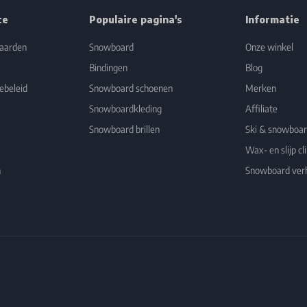
ce
Populaire pagina's
Informatie
aarden
Snowboard
Onze winkel
Bindingen
Blog
ebeleid
Snowboard schoenen
Merken
Snowboardkleding
Affiliate
Snowboard brillen
Ski & snowboa
Wax- en slijp cli
n
Snowboard ver