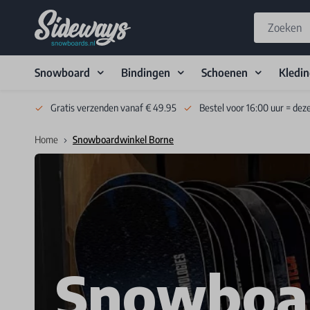
Snowboard
Bindingen
Schoenen
Kledi
Skip to Content
Gratis verzenden vanaf € 49.95
Bestel voor 16:00 uur = dez
Home
Snowboardwinkel Borne
Snowboa