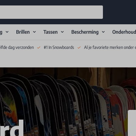
ng
Brillen
Tassen
Bescherming
Onderhou
elfde dag verzonden
#1 In Snowboards
Al je favoriete merken onder 
rd