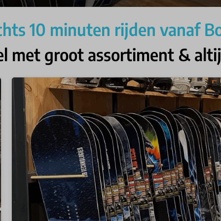
chts 10 minuten rijden vanaf B
met groot assortiment & alti