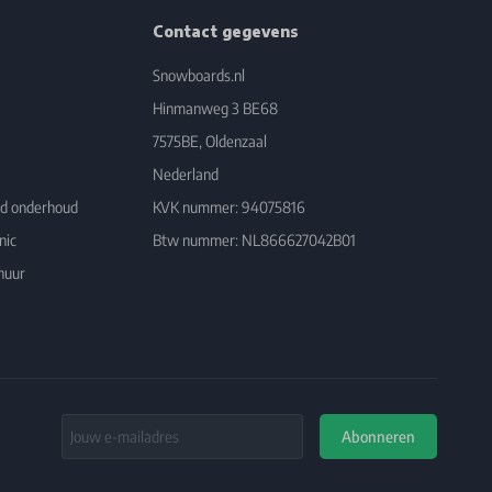
Contact gegevens
Snowboards.nl
Hinmanweg 3 BE68
7575BE, Oldenzaal
Nederland
rd onderhoud
KVK nummer: 94075816
nic
Btw nummer: NL866627042B01
huur
Email Address
Abonneren