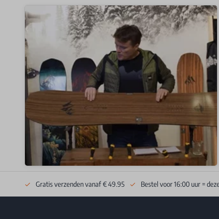
Gratis verzenden vanaf € 49.95
Bestel voor 16:00 uur = dez
Footer