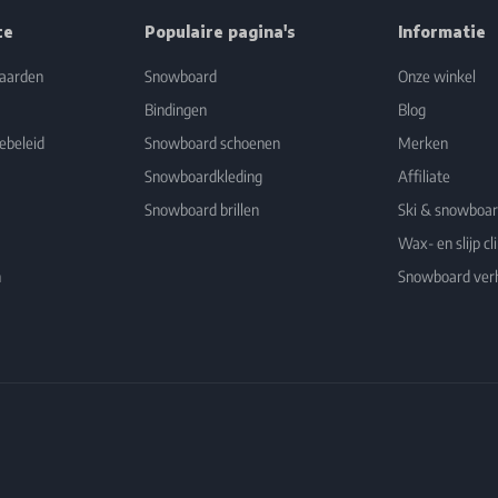
ce
Populaire pagina's
Informatie
aarden
Snowboard
Onze winkel
Bindingen
Blog
ebeleid
Snowboard schoenen
Merken
Snowboardkleding
Affiliate
Snowboard brillen
Ski & snowboa
Wax- en slijp cli
n
Snowboard ver