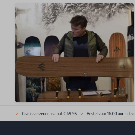
Gratis verzenden vanaf € 49.95
Bestel voor 16:00 uur = dez
Footer