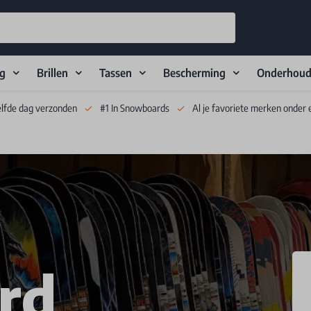
ng
Brillen
Tassen
Bescherming
Onderhou
elfde dag verzonden
#1 In Snowboards
Al je favoriete merken onder 
rd