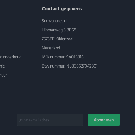
Contact gegevens
Snowboards.nl
Hinmanweg 3 BE68
7575BE, Oldenzaal
Nederland
rd onderhoud
KVK nummer: 94075816
nic
Btw nummer: NL866627042B01
huur
Email Address
Abonneren