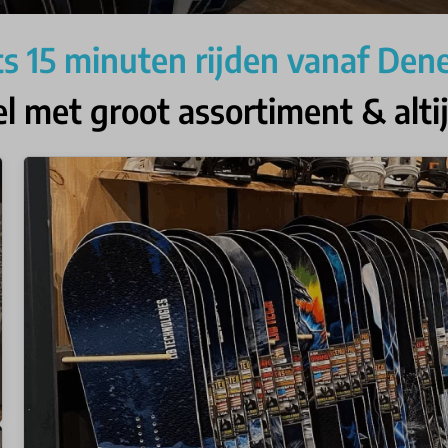
ts 15 minuten rijden vanaf De
met groot assortiment & alti