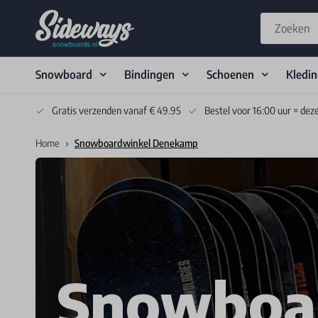
Snowboard
Bindingen
Schoenen
Kledi
Skip to Content
Gratis verzenden vanaf € 49.95
Bestel voor 16:00 uur = dez
Home
Snowboardwinkel Denekamp
Snowboa