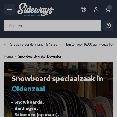
Cart
Cont
Skip to Content
Gratis verzenden vanaf € 49.95
Bestel voor 16:00 uur = dezelfde 
Home
Snowboardwinkel Deventer
Snowboard speciaalzaak in
Oldenzaal
Snowboards,
Bindingen,
Schoenen (op maat),