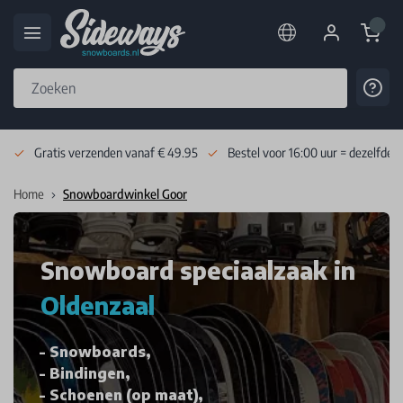
Cart
Cont
Skip to Content
Gratis verzenden vanaf € 49.95
Bestel voor 16:00 uur = dezelfde 
Home
Snowboardwinkel Goor
Snowboard speciaalzaak in
Oldenzaal
Snowboards,
Bindingen,
Schoenen (op maat),