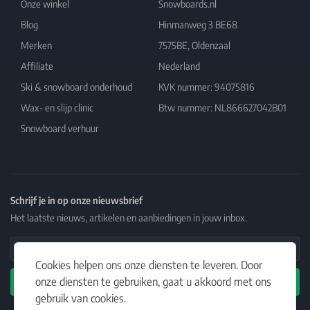
Onze winkel
Snowboards.nl
Blog
Hinmanweg 3 BE68
Merken
7575BE, Oldenzaal
Affiliate
Nederland
Ski & snowboard onderhoud
KVK nummer: 94075816
Wax- en slijp clinic
Btw nummer: NL866627042B01
Snowboard verhuur
Schrijf je in op onze nieuwsbrief
Het laatste nieuws, artikelen en aanbiedingen in jouw inbox.
Email Address
Cookies helpen ons onze diensten te leveren. Door
onze diensten te gebruiken, gaat u akkoord met ons
Abonneren
gebruik van cookies.