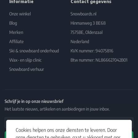
Informatie
Contact gegevens
Onze winkel
Snowboards.nl
Blog
Hinmanweg 3 BE68
Merken
7575BE, Oldenzaal
Affiliate
Nederland
Ski & snowboard onderhoud
KVK nummer: 94075816
Wax- en slijp clinic
Btw nummer: NL866627042B01
Snowboard verhuur
Schrijf je in op onze nieuwsbrief
Het laatste nieuws, artikelen en aanbiedingen in jouw inbox.
Email Address
Cookies helpen ons onze diensten te leveren. Door
onze diensten te gebruiken, gaat u akkoord met ons
Abonneren