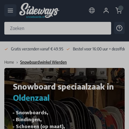
Cart
Cont
Skip to Content
Gratis verzenden vanaf € 49.95
Bestel voor 16:00 uur = dezelfde 
Home
Snowboardwinkel Wierden
Snowboard speciaalzaak in
Oldenzaal
Snowboards,
Bindingen,
Schoenen (op maat),