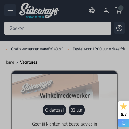
Cart
Cont
Skip to Content
Gratis verzenden vanaf € 49.95
Bestel voor 16:00 uur = dezelfde 
Home
Vacatures
Winkelmedewerker
Oldenzaal
32 uur
8.7
Geef jij klanten het beste advies in