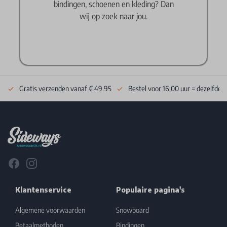
bindingen, schoenen en kleding? Dan
wij op zoek naar jou.
Gratis verzenden vanaf € 49.95
Bestel voor 16:00 uur = dezelfde 
Footer
Facebook
Instagram
Klantenservice
Populaire pagina's
Algemene voorwaarden
Snowboard
Betaalmethoden
Bindingen