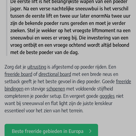
De eerste lift is het belangrijkste wapen van een poeder
jager. Na een verse nachtelijke sneeuwbui is het verschil
tussen de eerste lift en twee uur later enormNa twee uur
zijn de bekende poeder runs gereden en moet je verder
zoeken. Stel je wekker op het vroegste liftmoment na een
sneeuwbui en wees er vroeg bij. Die investering van een
vroeg ontbijt en een vroege ochtend wordt altijd beloond
met de beste poeder van de dag.
Zorg dat je
uitrusting
is afgestemd op poeder rijden. Een
freeride board
of
directional board
met een brede neus en
setback geeft je het beste gevoel in diep poeder. Goede
freeride
bindingen
en stevige
schoenen
met voldoende stijfheid
completeren je poeder setup. En vergeet goede
goggles
niet
want bij sneeuwval en flat light zijn de juiste lenskleur
essentieel voor het zien van het terrein.
Beste freeride gebieden in Europa