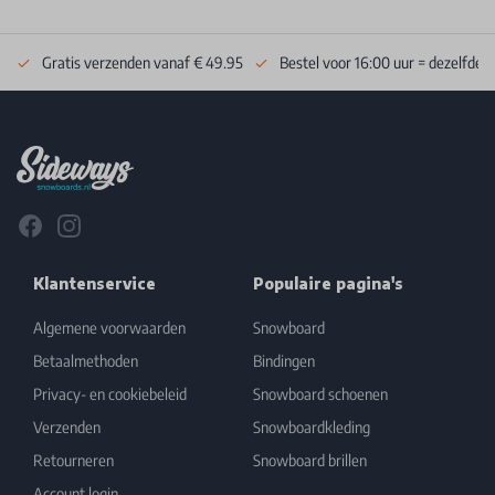
Gratis verzenden vanaf € 49.95
Bestel voor 16:00 uur = dezelfde 
Footer
Facebook
Instagram
Klantenservice
Populaire pagina's
Algemene voorwaarden
Snowboard
Betaalmethoden
Bindingen
Privacy- en cookiebeleid
Snowboard schoenen
Verzenden
Snowboardkleding
Retourneren
Snowboard brillen
Account login