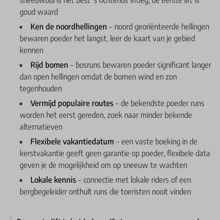
sneeuwbui is het best 's ochtends vroeg, de eerste lift is
goud waard
Ken de noordhellingen
– noord georiënteerde hellingen
bewaren poeder het langst, leer de kaart van je gebied
kennen
Rijd bomen
– bosruns bewaren poeder significant langer
dan open hellingen omdat de bomen wind en zon
tegenhouden
Vermijd populaire routes
– de bekendste poeder runs
worden het eerst gereden, zoek naar minder bekende
alternatieven
Flexibele vakantiedatum
– een vaste boeking in de
kerstvakantie geeft geen garantie op poeder, flexibele data
geven je de mogelijkheid om op sneeuw te wachten
Lokale kennis
– connectie met lokale riders of een
bergbegeleider onthult runs die toeristen nooit vinden