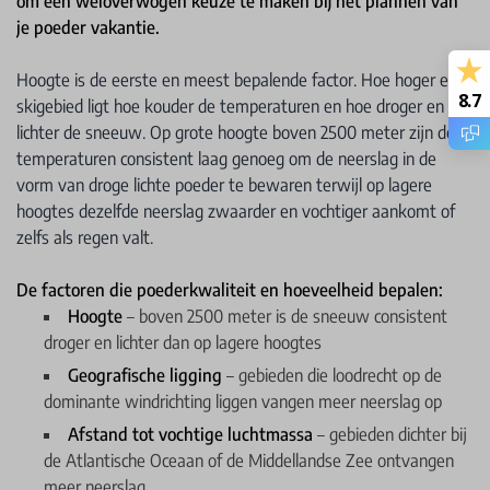
om een weloverwogen keuze te maken bij het plannen van
je poeder vakantie.
Hoogte is de eerste en meest bepalende factor. Hoe hoger een
8.7
skigebied ligt hoe kouder de temperaturen en hoe droger en
lichter de sneeuw. Op grote hoogte boven 2500 meter zijn de
temperaturen consistent laag genoeg om de neerslag in de
vorm van droge lichte poeder te bewaren terwijl op lagere
hoogtes dezelfde neerslag zwaarder en vochtiger aankomt of
zelfs als regen valt.
De factoren die poederkwaliteit en hoeveelheid bepalen:
Hoogte
– boven 2500 meter is de sneeuw consistent
droger en lichter dan op lagere hoogtes
Geografische ligging
– gebieden die loodrecht op de
dominante windrichting liggen vangen meer neerslag op
Afstand tot vochtige luchtmassa
– gebieden dichter bij
de Atlantische Oceaan of de Middellandse Zee ontvangen
meer neerslag