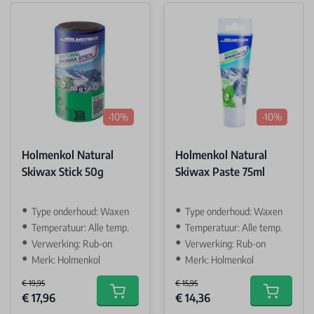
-10%
-10%
Holmenkol Natural
Holmenkol Natural
Skiwax Stick 50g
Skiwax Paste 75ml
Type onderhoud: Waxen
Type onderhoud: Waxen
Temperatuur: Alle temp.
Temperatuur: Alle temp.
Verwerking: Rub-on
Verwerking: Rub-on
Merk: Holmenkol
Merk: Holmenkol
€ 19,95
€ 15,95
Special Price
Special Price
€ 17,96
€ 14,36
Add to cart
Add to car