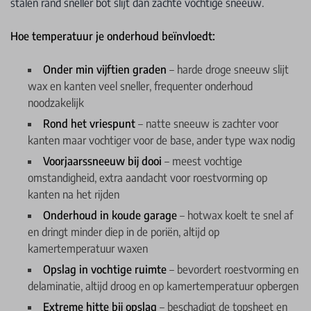
stalen rand sneller bot slijt dan zachte vochtige sneeuw.
Hoe temperatuur je onderhoud beïnvloedt:
Onder min vijftien graden
– harde droge sneeuw slijt
wax en kanten veel sneller, frequenter onderhoud
noodzakelijk
Rond het vriespunt
– natte sneeuw is zachter voor
kanten maar vochtiger voor de base, ander type wax nodig
Voorjaarssneeuw bij dooi
– meest vochtige
omstandigheid, extra aandacht voor roestvorming op
kanten na het rijden
Onderhoud in koude garage
– hotwax koelt te snel af
en dringt minder diep in de poriën, altijd op
kamertemperatuur waxen
Opslag in vochtige ruimte
– bevordert roestvorming en
delaminatie, altijd droog en op kamertemperatuur opbergen
Extreme hitte bij opslag
– beschadigt de topsheet en