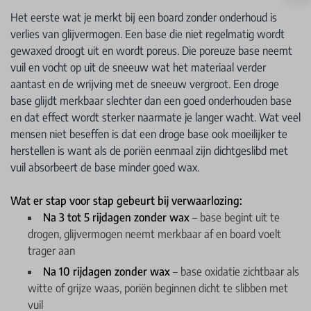
Het eerste wat je merkt bij een board zonder onderhoud is
verlies van glijvermogen. Een base die niet regelmatig wordt
gewaxed droogt uit en wordt poreus. Die poreuze base neemt
vuil en vocht op uit de sneeuw wat het materiaal verder
aantast en de wrijving met de sneeuw vergroot. Een droge
base glijdt merkbaar slechter dan een goed onderhouden base
en dat effect wordt sterker naarmate je langer wacht. Wat veel
mensen niet beseffen is dat een droge base ook moeilijker te
herstellen is want als de poriën eenmaal zijn dichtgeslibd met
vuil absorbeert de base minder goed wax.
Wat er stap voor stap gebeurt bij verwaarlozing:
Na 3 tot 5 rijdagen zonder wax
– base begint uit te
drogen, glijvermogen neemt merkbaar af en board voelt
trager aan
Na 10 rijdagen zonder wax
– base oxidatie zichtbaar als
witte of grijze waas, poriën beginnen dicht te slibben met
vuil