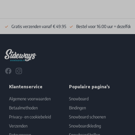
Gratis verzenden vanaf € 49.95
Bestel voor 16:00 uur = dezelfde 
Footer
Facebook
Instagram
Klantenservice
Populaire pagina's
Algemene voorwaarden
Snowboard
Betaalmethoden
Bindingen
Privacy- en cookiebeleid
Snowboard schoenen
Verzenden
Snowboardkleding
Retourneren
Snowboard brillen