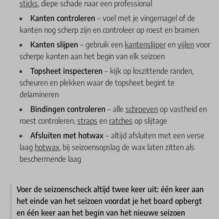
sticks
, diepe schade naar een professional
Kanten controleren
– voel met je vingernagel of de
kanten nog scherp zijn en controleer op roest en bramen
Kanten slijpen
– gebruik een
kantenslijper
en
vijlen
voor
scherpe kanten aan het begin van elk seizoen
Topsheet inspecteren
– kijk op loszittende randen,
scheuren en plekken waar de topsheet begint te
delamineren
Bindingen controleren
– alle
schroeven
op vastheid en
roest controleren,
straps
en
ratches
op slijtage
Afsluiten met hotwax
– altijd afsluiten met een verse
laag
hotwax
, bij seizoensopslag de wax laten zitten als
beschermende laag
Voer de seizoenscheck altijd twee keer uit: één keer aan
het einde van het seizoen voordat je het board opbergt
en één keer aan het begin van het nieuwe seizoen