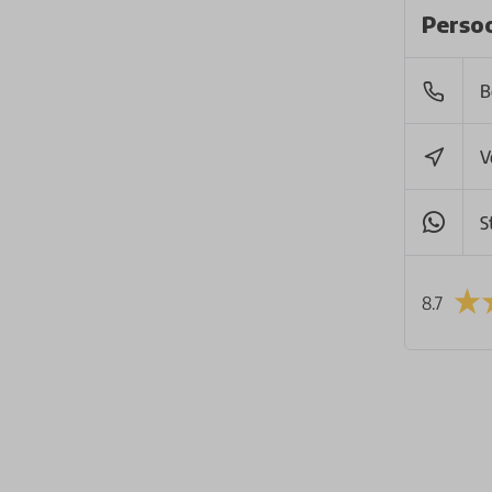
Persoo
B
V
S
8.7