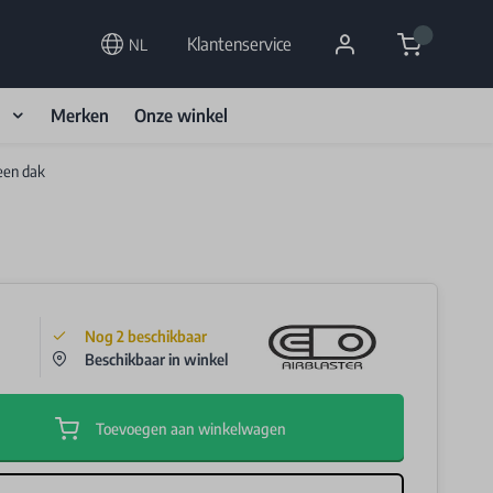
Cart
Klantenservice
NL
d
Merken
Onze winkel
een dak
Nog
2
beschikbaar
Beschikbaar in winkel
Toevoegen aan winkelwagen