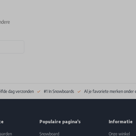
ndere
elfde dag verzonden
#1 In Snowboards
Al je favoriete merken onder 
ce
Populaire pagina's
Informatie
aarden
Snowboard
Onze winkel