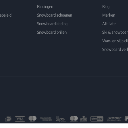
Bindingen
Blog
ebeleid
Snowboard schoenen
Merken
Snowboardkleding
Affiliate
Snowboard brillen
Ski & snowboa
Wax- en slijp cli
n
Snowboard ver