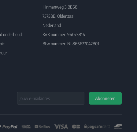
Hinmanweg 3 BE68
7575BE, Oldenzaal
Nederland
rd onderhoud
KVK nummer: 94075816
nic
Btw nummer: NL866627042B01
huur
Email Address
Abonneren