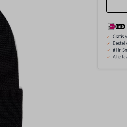
Gratis 
Bestel 
#1 In 
Al je f