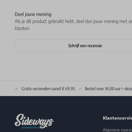
Deel jouw mening
Als je dit product gebruikt hebt, deel dan jouw mening met a
klanten
Schrijf een recensie
Gratis verzenden vanaf € 49.95
Bestel voor 16:00 uur = dez
Footer
Klantenservi
Algemene voorw