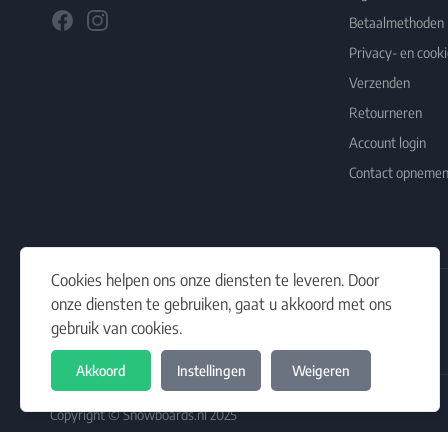
Facebook
Instagram
Betaalmethoden
Privacy- en cooki
Verzenden
Retourneren
Account login
Contact opneme
Cookies helpen ons onze diensten te leveren. Door
onze diensten te gebruiken, gaat u akkoord met ons
Schrijf je in op onze nieuwsbrief
gebruik van cookies.
Het laatste nieuws, artikelen en aanbiedingen in jouw inbox.
Akkoord
Instellingen
Weigeren
Copyright © Snowboards.nl 2025