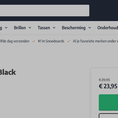
ng
Brillen
Tassen
Bescherming
Onderhou
elfde dag verzonden
#1 In Snowboards
Al je favoriete merken onder 
Black
€ 29,95
€ 23,95