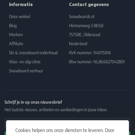
Informatie
Contact gegevens
Onze winkel
Snowboards.nl
Blog
Hinmanweg 3 BE68
Merken
7575BE, Oldenzaal
Affiliate
Nederland
Ski & snowboard onderhoud
KVK nummer: 94075816
Wax- en slijp clinic
Btw nummer: NL866627042B01
Snowboard verhuur
Schrijf je in op onze nieuwsbrief
Het laatste nieuws, artikelen en aanbiedingen in jouw inbox.
Email Address
Cookies helpen ons onze diensten te leveren. Door