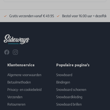
Gratis verzenden vanaf € 49.95
Bestel voor 16:00 uur = dezelfde 
Footer
Facebook
Instagram
Klantenservice
Populaire pagina's
Algemene voorwaarden
Snowboard
Betaalmethoden
Bindingen
Privacy- en cookiebeleid
Snowboard schoenen
Verzenden
Snowboardkleding
Retourneren
Snowboard brillen