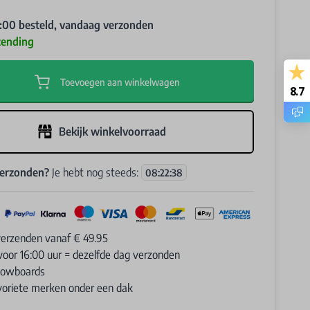
:00 besteld, vandaag verzonden
zending
Toevoegen aan winkelwagen
8.7
Bekijk winkelvoorraad
verzonden?
Je hebt nog steeds:
08
:
22
:
37
verzenden vanaf € 49.95
voor 16:00 uur = dezelfde dag verzonden
Snowboards
avoriete merken onder een dak