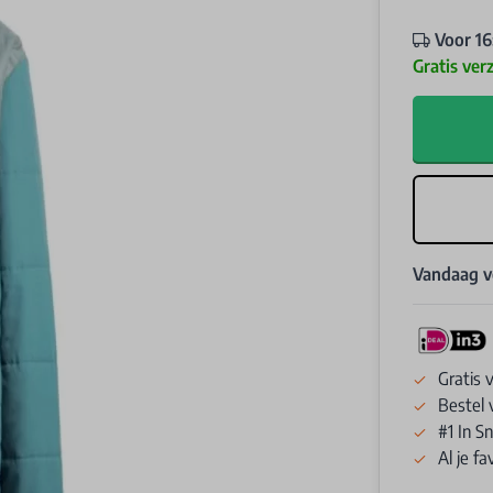
Voor 16
Gratis ver
Vandaag 
Gratis 
Bestel 
#1 In 
Al je f