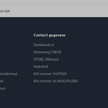
een dak
Contact gegevens
Snowboards.nl
Hinmanweg 3 BE68
7575BE, Oldenzaal
Nederland
rd onderhoud
KVK nummer: 94075816
nic
Btw nummer: NL866627042B01
huur