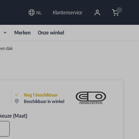
Cart
Klantenservice
NL
d
Merken
Onze winkel
een dak
Nog
1
beschikbaar
Beschikbaar in winkel
keuze (Maat)