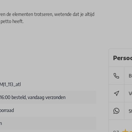
wen de elementen trotseren, wetende dat je altijd
petto heeft.
Persoo
B
MJ1_113_atl
V
 16:00 besteld, vandaag verzonden
oorraad
S
n