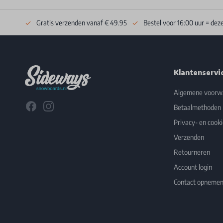
Gratis verzenden vanaf € 49.95
Bestel voor 16:00 uur = dez
Footer
Klantenservi
Algemene voorw
Facebook
Instagram
Betaalmethoden
Privacy- en cooki
Verzenden
Retourneren
Account login
Contact opneme