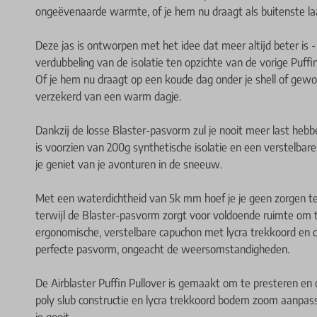
ongeëvenaarde warmte, of je hem nu draagt als buitenste laa
Deze jas is ontworpen met het idee dat meer altijd beter i
verdubbeling van de isolatie ten opzichte van de vorige Puffin
Of je hem nu draagt op een koude dag onder je shell of gewo
verzekerd van een warm dagje.
Dankzij de losse Blaster-pasvorm zul je nooit meer last heb
is voorzien van 200g synthetische isolatie en een verstelbare
je geniet van je avonturen in de sneeuw.
Met een waterdichtheid van 5k mm hoef je je geen zorgen te
terwijl de Blaster-pasvorm zorgt voor voldoende ruimte om
ergonomische, verstelbare capuchon met lycra trekkoord en 
perfecte pasvorm, ongeacht de weersomstandigheden.
De Airblaster Puffin Pullover is gemaakt om te presteren en
poly slub constructie en lycra trekkoord bodem zoom aanpassi
je gooit.