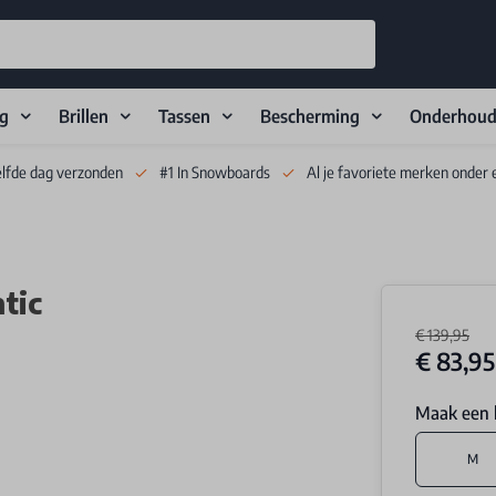
ng
Brillen
Tassen
Bescherming
Onderhou
elfde dag verzonden
#1 In Snowboards
Al je favoriete merken onder 
ntic
€ 139,95
€ 83,95
Maak een 
M