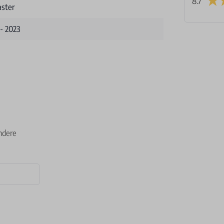
8.7
aster
 - 2023
ndere