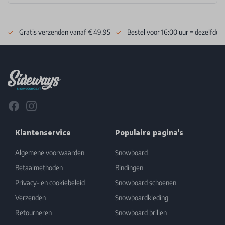
Gratis verzenden vanaf € 49.95
Bestel voor 16:00 uur = dezelfde 
Footer
Facebook
Instagram
Klantenservice
Populaire pagina's
Algemene voorwaarden
Snowboard
Betaalmethoden
Bindingen
Privacy- en cookiebeleid
Snowboard schoenen
Verzenden
Snowboardkleding
Retourneren
Snowboard brillen