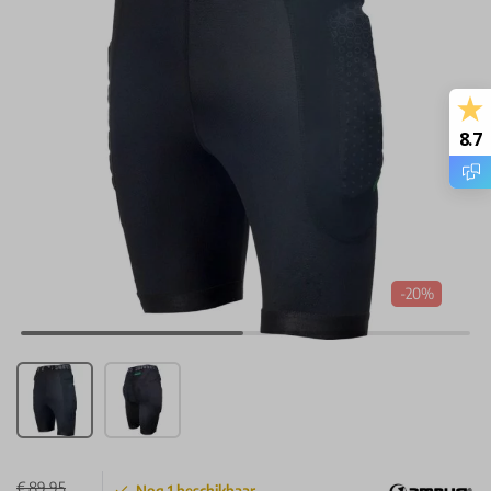
8.7
-20%
€ 89,95
Nog
1
beschikbaar