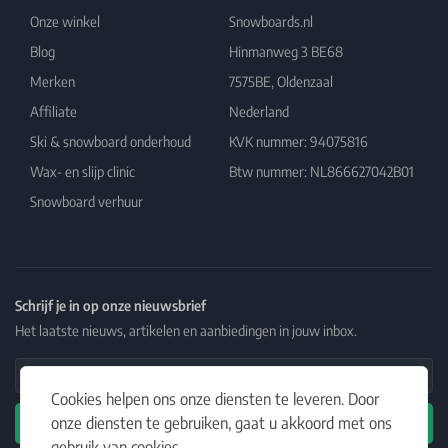
Onze winkel
Snowboards.nl
Blog
Hinmanweg 3 BE68
Merken
7575BE, Oldenzaal
Affiliate
Nederland
Ski & snowboard onderhoud
KVK nummer: 94075816
Wax- en slijp clinic
Btw nummer: NL866627042B01
Snowboard verhuur
Schrijf je in op onze nieuwsbrief
Het laatste nieuws, artikelen en aanbiedingen in jouw inbox.
Email Address
Cookies helpen ons onze diensten te leveren. Door
onze diensten te gebruiken, gaat u akkoord met ons
Abonneren
gebruik van cookies.