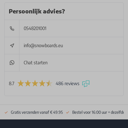
Persoonlijk advies?
0548201001
info@snowboards.eu
Chat starten
8.7
486 reviews
Gratis verzenden vanaf € 49.95
Bestel voor 16:00 uur = dezelfde 
Footer