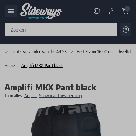
Cart
Cont
Skip to Content
Gratis verzenden vanaf € 49.95
Bestel voor 16:00 uur = dezelfde 
Home
Amplifi MKX Pant black
Amplifi MKX Pant black
Toon alles:
Amplifi
,
Snowboard bescherming