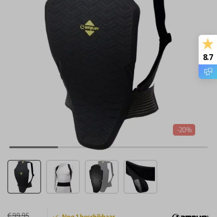
8.7
-20%
€ 99,95
Nog
1
beschikbaar