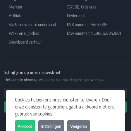
Merken
7575BE, Oldenzaal
Affiliate
Nederland
Ski & snowboard onderhoud
KVK nummer: 94075816
Wax- en slijp clinic
Btw nummer: NL866627042B01
Snowboard verhuur
Schrijf je in op onze nieuwsbrief
Het laatste nieuws, artikelen en aanbiedingen in jouw inbox.
Email Address
Cookies helpen ons onze diensten te leveren. Door
onze diensten te gebruiken, gaat u akkoord met ons
Abonneren
gebruik van cookies.
Akkoord
Instellingen
Weigeren