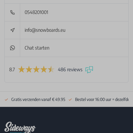
0548201001
info@snowboards.eu
Chat starten
8.7
486 reviews
Gratis verzenden vanaf € 49.95
Bestel voor 16:00 uur = dezelfde 
Footer