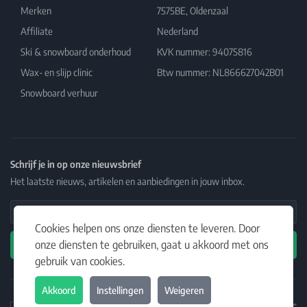
Merken
7575BE, Oldenzaal
Affiliate
Nederland
Ski & snowboard onderhoud
KVK nummer: 94075816
Wax- en slijp clinic
Btw nummer: NL866627042B01
Snowboard verhuur
Schrijf je in op onze nieuwsbrief
Het laatste nieuws, artikelen en aanbiedingen in jouw inbox.
Email Address
Cookies helpen ons onze diensten te leveren. Door
onze diensten te gebruiken, gaat u akkoord met ons
Abonneren
gebruik van cookies.
Akkoord
Instellingen
Weigeren