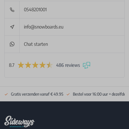
0548201001
info@snowboards.eu
Chat starten
8.7
486 reviews
Gratis verzenden vanaf € 49.95
Bestel voor 16:00 uur = dezelfde 
Footer