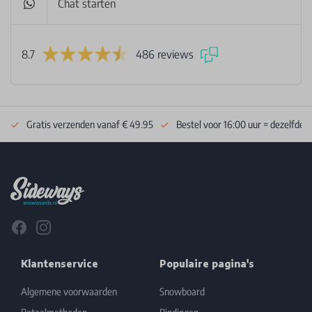
Chat starten
8.7
486 reviews
Gratis verzenden vanaf € 49.95
Bestel voor 16:00 uur = dezelfde 
Footer
Facebook
Instagram
Klantenservice
Populaire pagina's
Algemene voorwaarden
Snowboard