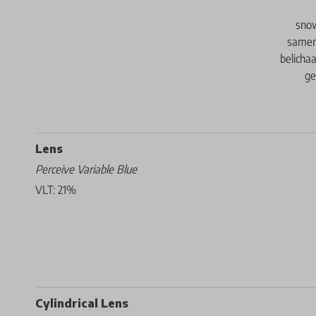
snow
samen
belicha
ge
Lens
Perceive Variable Blue
VLT: 21%
Cylindrical Lens