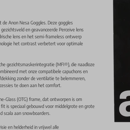
et de Anon Nesa Goggles. Deze goggles
 gezichtsveld en geavanceerde Perceive lens
drische lens en het semi-frameless ontwerp
nologie het contrast verbetert voor optimale
he gezichtsmaskerintegratie (MFI®), die naadloze
ombineerd met onze compatibele capuchons en
fdekking zonder de ventilatie te belemmeren,
essies te doen aan het comfort.
the-Glass (OTG) frame, dat ontworpen is om
 fit is speciaal gebouwd voor middelgrote en grote
ed scala aan snowboarders.
ie en helderheid in vrijwel alle