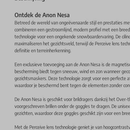
Ontdek de Anon Nesa
Betreed de wereld van ongeëvenaarde stijl en prestaties m
combineren een gestroomlijnd, modern profiel met een breed
technologie voor een ongekende snowboardervaring. De cilin
maximaliseren het gezichtsveld, terwijl de Perceive lens tech
definitie en terreinherkenning.
Een exclusieve toevoeging aan de Anon Nesa is de magnetisc
bescherming biedt tegen sneeuw, wind en zon wanneer gec
gezichtsmaskers. Deze technologie zorgt voor een perfecte a
waardoor je beschermd bent tegen de elementen zonder conc
De Anon Nesa is geschikt voor brildragers dankzij het Over-
voorgeschreven brillen onder de goggles te dragen. De unisex
gezichten, waardoor deze goggles geschikt zijn voor een bre
Met de Perceive lens technologie geniet je van hoogcontrastvis