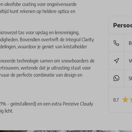
 en oleofobe coating voor ongeëvenaarde
ltijd kunt rekenen op heldere optica en
Persoo
ovezel tas voor opslag en lensreiniging,
digheden. Bovendien overtreft de Integral Clarity
B
lingen, waardoor je geniet van kristalhelder
avanceerde technologie samen om snowboarders de
V
rtrouwen, wetende dat je uitrusting staat voor
rvaar de perfecte combinatie van design en
S
8.7
21% - geïnstalleerd) en een extra Perceive Cloudy
 licht.