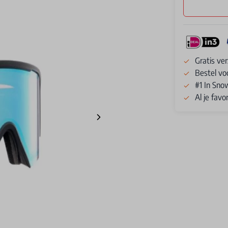
Gratis ve
Bestel vo
#1 In Sno
Al je fav