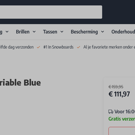
ng
Brillen
Tassen
Bescherming
Onderhou
elfde dag verzonden
#1 In Snowboards
Al je favoriete merken onder 
iable Blue
€ 159,95
€ 111,97
Voor 16:0
Gratis verze