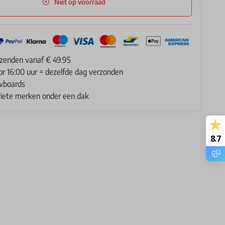
Niet op voorraad
rzenden vanaf € 49.95
or 16:00 uur = dezelfde dag verzonden
wboards
oriete merken onder een dak
8.7