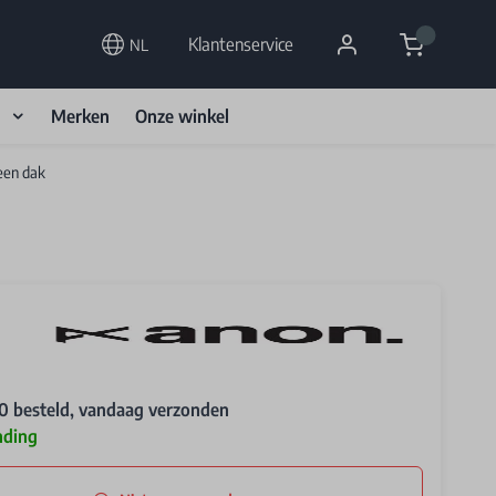
Cart
Klantenservice
NL
d
Merken
Onze winkel
een dak
0 besteld, vandaag verzonden
nding