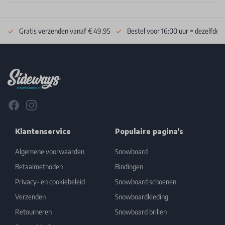
Gratis verzenden vanaf € 49.95
Bestel voor 16:00 uur = dezelfde 
Footer
Facebook
Instagram
Klantenservice
Populaire pagina's
Algemene voorwaarden
Snowboard
Betaalmethoden
Bindingen
Privacy- en cookiebeleid
Snowboard schoenen
Verzenden
Snowboardkleding
Retourneren
Snowboard brillen