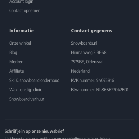
Account login
Contact opnemen
Informatie
Contact gegevens
Onze winkel
Snowboards.nl
Blog
Hinmanweg 3 BE68
Merken
7575BE, Oldenzaal
Affiliate
Nederland
Ski & snowboard onderhoud
KVK nummer: 94075816
Wax- en slijp clinic
Btw nummer: NL866627042B01
Snowboard verhuur
Schrijf je in op onze nieuwsbrief
Het laatste nieuws, artikelen en aanbiedingen in jouw inbox.