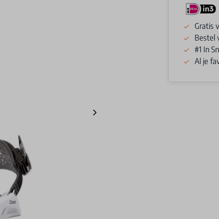
Gratis 
Bestel 
#1 In 
Al je f