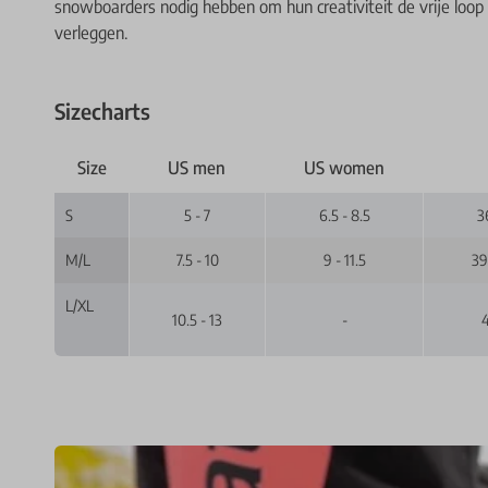
snowboarders nodig hebben om hun creativiteit de vrije loop
verleggen.
Sizecharts
Size
US men
US women
S
5 - 7
6.5 - 8.5
3
M/L
7.5 - 10
9 - 11.5
39
L/XL
10.5 - 13
-
4