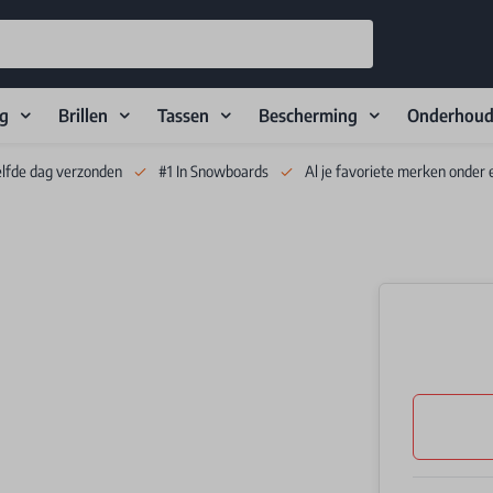
ng
Brillen
Tassen
Bescherming
Onderhou
elfde dag verzonden
#1 In Snowboards
Al je favoriete merken onder 