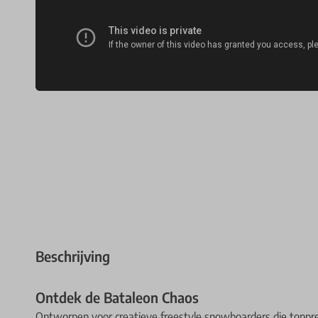
Beschrijving
Ontdek de Bataleon Chaos
Ontworpen voor creatieve freestyle snowboarders die toppre