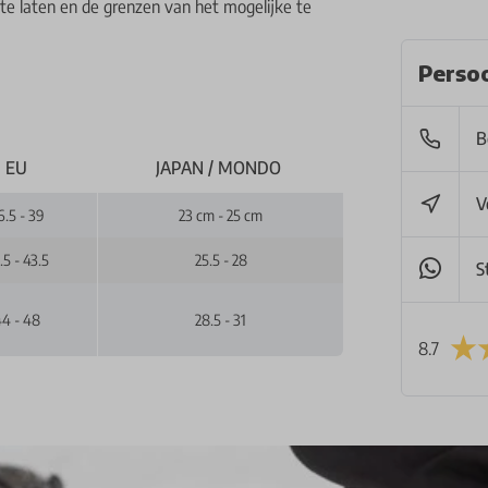
 te laten en de grenzen van het mogelijke te
Persoo
B
EU
JAPAN / MONDO
V
6.5 - 39
23 cm - 25 cm
.5 - 43.5
25.5 - 28
S
4 - 48
28.5 - 31
8.7