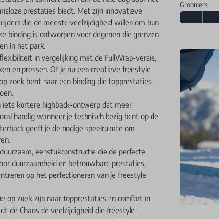
Groomers
isloze prestaties biedt. Met zijn innovatieve
ijders die de meeste veelzijdigheid willen om hun
eze binding is ontworpen voor degenen die grenzen
en in het park.
xibiliteit in vergelijking met de FullWrap-versie,
 en pressen. Of je nu een creatieve freestyle
 op zoek bent naar een binding die topprestaties
doen.
n iets kortere highback-ontwerp dat meer
oral handig wanneer je technisch bezig bent op de
uarterback geeft je de nodige speelruimte om
ren.
duurzaam, eenstukconstructie die de perfecte
 voor duurzaamheid en betrouwbare prestaties,
ntreren op het perfectioneren van je freestyle
ie op zoek zijn naar topprestaties en comfort in
dt de Chaos de veelzijdigheid die freestyle