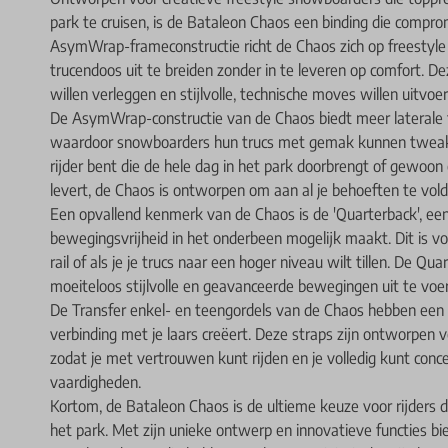
park te cruisen, is de Bataleon Chaos een binding die comprom
AsymWrap-frameconstructie richt de Chaos zich op freestyle r
trucendoos uit te breiden zonder in te leveren op comfort. D
willen verleggen en stijlvolle, technische moves willen uitvoer
De AsymWrap-constructie van de Chaos biedt meer laterale fle
waardoor snowboarders hun trucs met gemak kunnen tweaken
rijder bent die de hele dag in het park doorbrengt of gewoon
levert, de Chaos is ontworpen om aan al je behoeften te vol
Een opvallend kenmerk van de Chaos is de 'Quarterback', ee
bewegingsvrijheid in het onderbeen mogelijk maakt. Dit is vo
rail of als je je trucs naar een hoger niveau wilt tillen. De Q
moeiteloos stijlvolle en geavanceerde bewegingen uit te voe
De Transfer enkel- en teengordels van de Chaos hebben een 
verbinding met je laars creëert. Deze straps zijn ontworpen
zodat je met vertrouwen kunt rijden en je volledig kunt conce
vaardigheden.
Kortom, de Bataleon Chaos is de ultieme keuze voor rijders d
het park. Met zijn unieke ontwerp en innovatieve functies bie