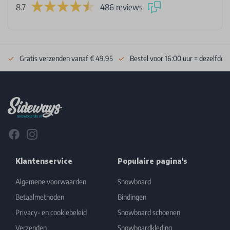
8.7
486 reviews
Gratis verzenden vanaf € 49.95
Bestel voor 16:00 uur = dezelfde 
Footer
Facebook
Instagram
Klantenservice
Populaire pagina's
Algemene voorwaarden
Snowboard
Betaalmethoden
Bindingen
Privacy- en cookiebeleid
Snowboard schoenen
Verzenden
Snowboardkleding