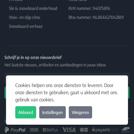
Ski & snowboard onderhoud
KVK nummer: 94075816
Wax- en slijp clinic
Btw nummer: NL866627042B01
Snowboard verhuur
Schrijf je in op onze nieuwsbrief
Het laatste nieuws, artikelen en aanbiedingen in jouw inbox.
Email Address
Cookies helpen ons onze diensten te leveren. Door
onze diensten te gebruiken, gaat u akkoord met ons
Abonneren
gebruik van cookies.
Akkoord
Instellingen
Weigeren