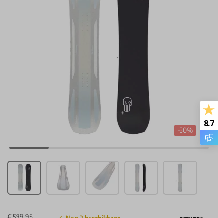
8.7
-30%
€ 599,95
Nog
2
beschikbaar