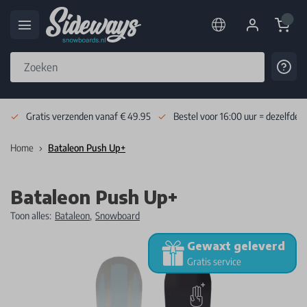
Cart
Cont
Skip to Content
Gratis verzenden vanaf € 49.95
Bestel voor 16:00 uur = dezelfde 
Home
Bataleon Push Up+
Bataleon Push Up+
Toon alles:
Bataleon
,
Snowboard
Gewaxt geleverd
Gratis service