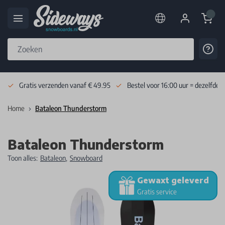
Cart
Cont
Skip to Content
Gratis verzenden vanaf € 49.95
Bestel voor 16:00 uur = dezelfde 
Home
Bataleon Thunderstorm
Bataleon Thunderstorm
Toon alles:
Bataleon
,
Snowboard
Gewaxt geleverd
Gratis service