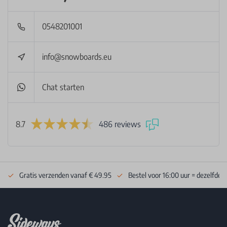
0548201001
info@snowboards.eu
Chat starten
8.7
486 reviews
Gratis verzenden vanaf € 49.95
Bestel voor 16:00 uur = dezelfde 
Footer