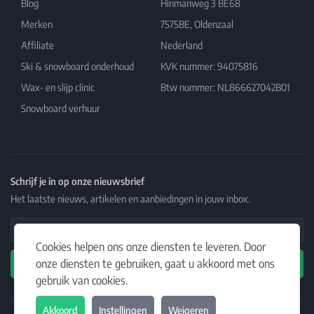
Blog
Hinmanweg 3 BE68
Merken
7575BE, Oldenzaal
Affiliate
Nederland
Ski & snowboard onderhoud
KVK nummer: 94075816
Wax- en slijp clinic
Btw nummer: NL866627042B01
Snowboard verhuur
Schrijf je in op onze nieuwsbrief
Het laatste nieuws, artikelen en aanbiedingen in jouw inbox.
Email Address
Cookies helpen ons onze diensten te leveren. Door
onze diensten te gebruiken, gaat u akkoord met ons
Abonneren
gebruik van cookies.
Akkoord
Instellingen
Weigeren