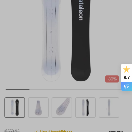
8.7
-30%
€ 559,95
Nog
1
beschikbaar