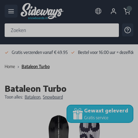
Cart
Cont
Skip to Content
Gratis verzenden vanaf € 49.95
Bestel voor 16:00 uur = dezelfde 
Home
Bataleon Turbo
Bataleon Turbo
Toon alles:
Bataleon
,
Snowboard
Gewaxt geleverd
Gratis service