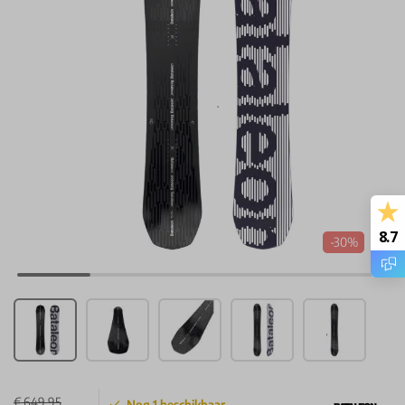
8.7
-30%
€ 649,95
Nog
1
beschikbaar