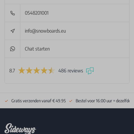
0548201001
info@snowboards.eu
Chat starten
8.7
486 reviews
Gratis verzenden vanaf € 49.95
Bestel voor 16:00 uur = dezelfde 
Footer