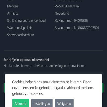
Merken
7575BE, Oldenzaal
Affiliate
Nederland
Ski & snowboard onderhoud
KVK nummer: 94075816
Wax- en slijp clinic
Btw nummer: NL866627042B01
Snowboard verhuur
Schrijf je in op onze nieuwsbrief
Het laatste nieuws, artikelen en aanbiedingen in jouw inbox.
Email Address
Cookies helpen ons onze diensten te leveren. Door
onze diensten te gebruiken, gaat u akkoord met ons
Abonneren
gebruik van cookies.
Akkoord
Instellingen
Weigeren