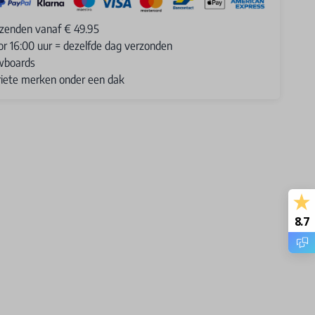
rzenden vanaf € 49.95
or 16:00 uur = dezelfde dag verzonden
wboards
oriete merken onder een dak
8.7