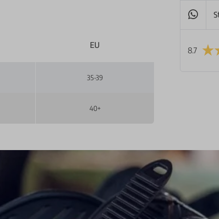
S
EU
8.7
35-39
40+