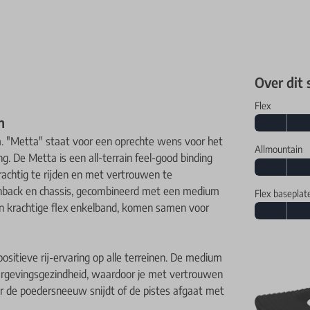
Over dit
Flex
n
m. "Metta" staat voor een oprechte wens voor het
Allmountain
g. De Metta is een all-terrain feel-good binding
achtig te rijden en met vertrouwen te
ghback en chassis, gecombineerd met een medium
Flex baseplat
een krachtige flex enkelband, komen samen voor
sitieve rij-ervaring op alle terreinen. De medium
 vergevingsgezindheid, waardoor je met vertrouwen
door de poedersneeuw snijdt of de pistes afgaat met