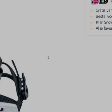
Gratis ve
Bestel vo
#1 In Sno
Al je fav