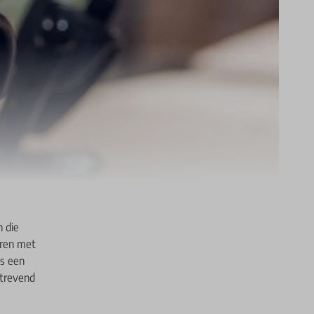
 die
eren met
us een
strevend