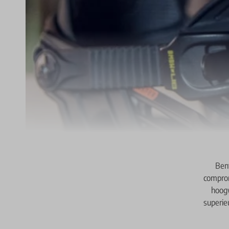
Ben
comprom
hoogw
superie