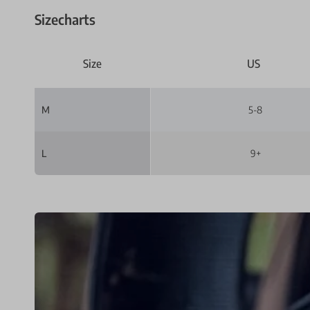
Sizecharts
Size
US
M
5-8
L
9+