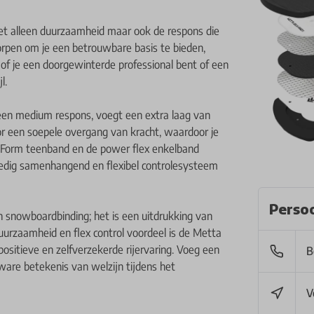
iet alleen duurzaamheid maar ook de respons die
worpen om je een betrouwbare basis te bieden,
of je een doorgewinterde professional bent of een
l.
 een medium respons, voegt een extra laag van
or een soepele overgang van kracht, waardoor je
t Form teenband en de power flex enkelband
ledig samenhangend en flexibel controlesysteem
Persoo
 snowboardbinding; het is een uitdrukking van
 duurzaamheid en flex control voordeel is de Metta
ositieve en zelfverzekerde rijervaring. Voeg een
B
ware betekenis van welzijn tijdens het
V