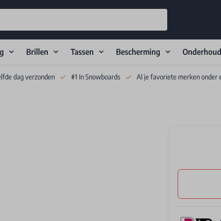
ng
Brillen
Tassen
Bescherming
Onderhou
elfde dag verzonden
#1 In Snowboards
Al je favoriete merken onder 