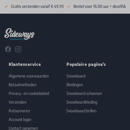
Gratis verzenden vanaf € 49.95
Bestel voor 16:00 uur = dezelfde 
Footer
Facebook
Instagram
Klantenservice
Populaire pagina's
Algemene voorwaarden
Snowboard
Betaalmethoden
Bindingen
Privacy- en cookiebeleid
Snowboard schoenen
Verzenden
Snowboardkleding
Retourneren
Snowboard brillen
Account login
Contact opnemen