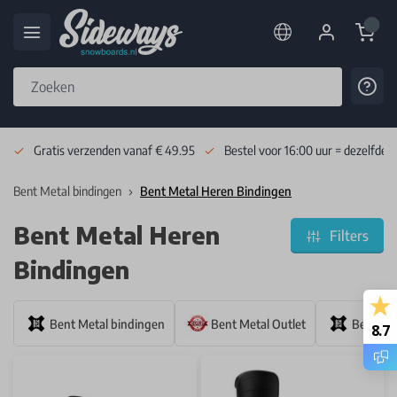
Cart
Cont
Skip to Content
Gratis verzenden vanaf € 49.95
Bestel voor 16:00 uur = dezelfde 
Bent Metal bindingen
Bent Metal Heren Bindingen
Bent Metal Heren
Filters
Bindingen
Bent Metal bindingen
Bent Metal Outlet
Bent Me
8.7