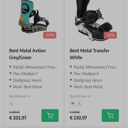
-30%
-30%
Bent Metal Axtion
Bent Metal Transfer
Grey/Green
White
Rijstijl: Allmountain / Freestyle
Rijstijl: Allmountain / Freestyle
Flex: Medium 7
Flex: Medium 6
Doelgroep: Heren
Doelgroep: Heren
Merk: Bent Metal
Merk: Bent Metal
Beschikbaar in
Beschikbaar in
L
M
L
€ 289,95
€ 329,95
€ 202,97
€ 230,97
Add to cart
Add to car