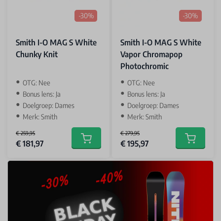
-30%
-30%
Smith I-O MAG S White
Smith I-O MAG S White
Chunky Knit
Vapor Chromapop
Photochromic
OTG: Nee
OTG: Nee
Bonus lens: Ja
Bonus lens: Ja
Doelgroep: Dames
Doelgroep: Dames
Merk: Smith
Merk: Smith
€ 259,95
€ 279,95
Special Price
Special Price
€ 181,97
€ 195,97
Add to cart
Add to car