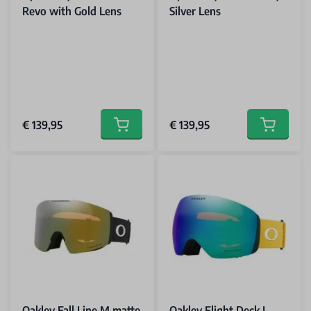
Revo with Gold Lens
Silver Lens
€ 139,95
€ 139,95
Add to cart
Add to car
Oakley Fall Line M matte
Oakley Flight Deck L