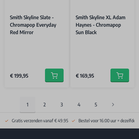
Smith Skyline Slate -
Smith Skyline XL Adam
Chromapop Everyday
Haynes - Chromapop
Red Mirror
Sun Black
€ 199,95
€ 169,95
Add to cart
Add to car
1
2
3
4
5
You're currently reading page
Pagina
Pagina
Pagina
Pagina
Gratis verzenden vanaf € 49.95
Bestel voor 16:00 uur = dezelfde 
Footer