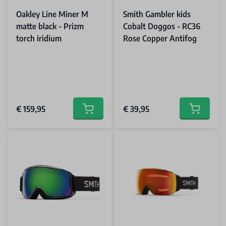
Oakley Line Miner M
Smith Gambler kids
matte black - Prizm
Cobalt Doggos - RC36
torch iridium
Rose Copper Antifog
€ 159,95
€ 39,95
Add to cart
Add to car