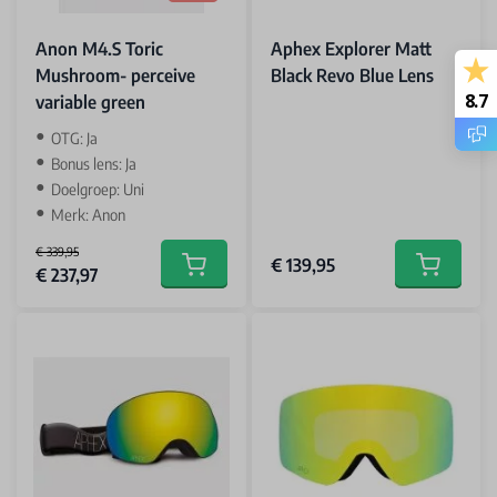
Anon M4.S Toric
Aphex Explorer Matt
Mushroom- perceive
Black Revo Blue Lens
8.7
variable green
OTG: Ja
Bonus lens: Ja
Doelgroep: Uni
Merk: Anon
€ 339,95
€ 139,95
Special Price
€ 237,97
Add to cart
Add to car