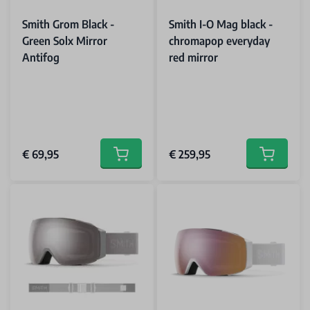
Smith Grom Black -
Smith I-O Mag black -
Green Solx Mirror
chromapop everyday
Antifog
red mirror
€ 69,95
€ 259,95
Add to cart
Add to car