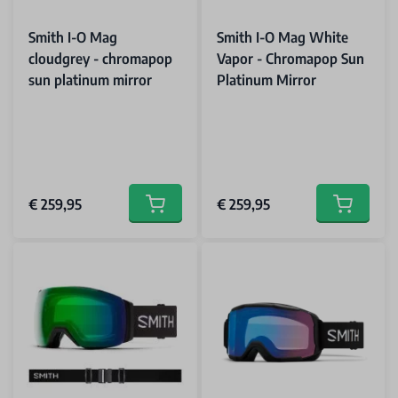
Smith I-O Mag
Smith I-O Mag White
cloudgrey - chromapop
Vapor - Chromapop Sun
sun platinum mirror
Platinum Mirror
€ 259,95
€ 259,95
Add to cart
Add to car