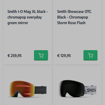
Smith I-O Mag XL black -
Smith Showcase OTG
chromapop everyday
Black - Chromapop
green mirror
Storm Rose Flash
€ 259,95
€ 129,95
Add to cart
Add to car