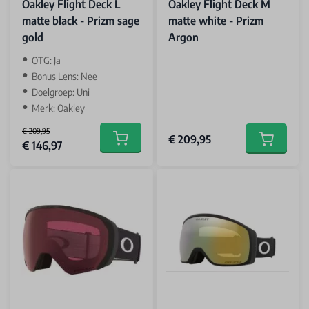
Oakley Flight Deck L
Oakley Flight Deck M
matte black - Prizm sage
matte white - Prizm
gold
Argon
OTG: Ja
Bonus Lens: Nee
Doelgroep: Uni
Merk: Oakley
€ 209,95
€ 209,95
Special Price
€ 146,97
Add to cart
Add to car