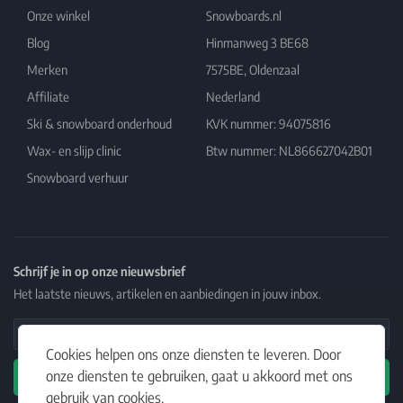
Onze winkel
Snowboards.nl
Blog
Hinmanweg 3 BE68
Merken
7575BE, Oldenzaal
Affiliate
Nederland
Ski & snowboard onderhoud
KVK nummer: 94075816
Wax- en slijp clinic
Btw nummer: NL866627042B01
Snowboard verhuur
Schrijf je in op onze nieuwsbrief
Het laatste nieuws, artikelen en aanbiedingen in jouw inbox.
Email Address
Cookies helpen ons onze diensten te leveren. Door
onze diensten te gebruiken, gaat u akkoord met ons
Abonneren
gebruik van cookies.