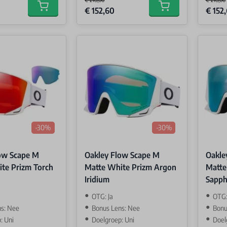
Special Price
Special 
€ 152,60
€ 152
Add to cart
Add to cart
-30%
-30%
ow Scape M
Oakley Flow Scape M
Oakle
te Prizm Torch
Matte White Prizm Argon
Matte
Iridium
Sapph
OTG: Ja
OTG:
s: Nee
Bonus Lens: Nee
Bonu
: Uni
Doelgroep: Uni
Doel