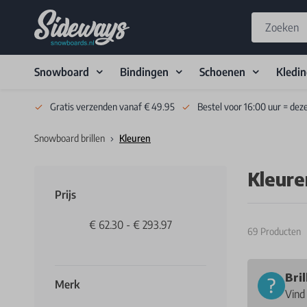
Snowboard
Bindingen
Schoenen
Kledi
Skip to Content
Gratis verzenden vanaf € 49.95
Bestel voor 16:00 uur = dez
Snowboard brillen
Kleuren
Kleure
Prijs
€ 62.30
-
€ 293.97
69
Producten
Bri
Merk
Vind 