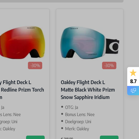
-30%
-30%
8.7
y Flight Deck L
Oakley Flight Deck L
 Redline Prizm Torch
Matte Black White Prizm
m
Snow Sapphire Iridium
 Ja
OTG: Ja
s Lens: Nee
Bonus Lens: Nee
groep: Uni
Doelgroep: Uni
: Oakley
Merk: Oakley
€ 218,00