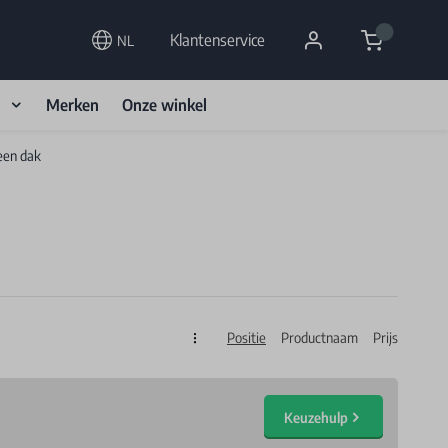
Cart
Klantenservice
NL
d
Merken
Onze winkel
een dak
Positie
Productnaam
Prijs
Sorteren op
Keuzehulp