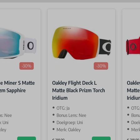
-30%
-30%
ne Miner S Matte
Oakley Flight Deck L
Oakle
zm Sapphire
Matte Black Prizm Torch
Matte
Iridium
Iridiu
OTG: Ja
OTG:
s: Nee
Bonus Lens: Nee
Bonu
: Uni
Doelgroep: Uni
Doel
kley
Merk: Oakley
Merk
€ 218,00
€ 218,00