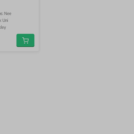
s: Nee
: Uni
kley
Add to cart