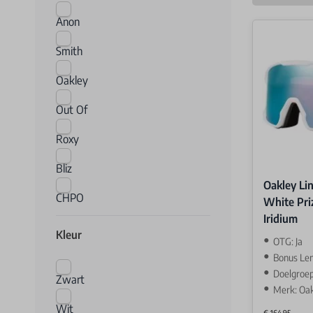
Anon
Smith
Oakley
Out Of
Roxy
Bliz
Oakley Li
CHPO
White Pri
Iridium
Kleur
OTG: Ja
Bonus Len
Doelgroep
Zwart
Merk: Oa
Wit
€ 164,95