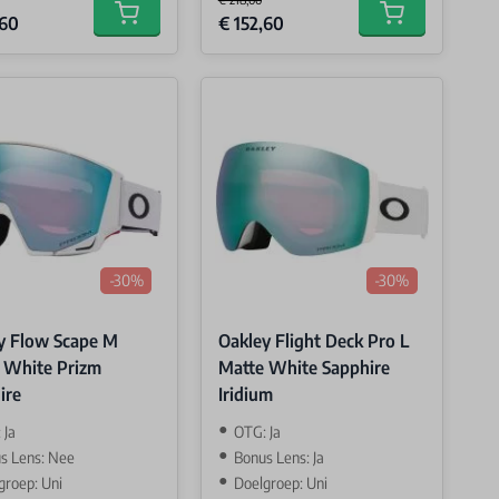
Price
Special Price
,60
€ 152,60
Add to cart
Add to cart
-30%
-30%
y Flow Scape M
Oakley Flight Deck Pro L
 White Prizm
Matte White Sapphire
ire
Iridium
 Ja
OTG: Ja
s Lens: Nee
Bonus Lens: Ja
groep: Uni
Doelgroep: Uni