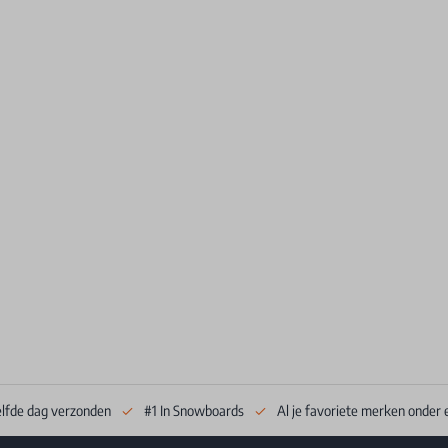
elfde dag verzonden
#1 In Snowboards
Al je favoriete merken onder 