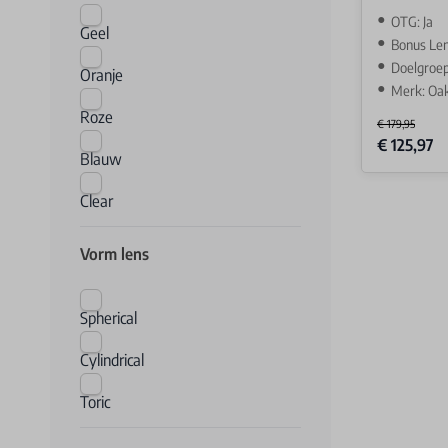
OTG: Ja
Geel
Bonus Len
Doelgroep
Oranje
Merk: Oa
Roze
€ 179,95
Special Price
€ 125,97
Blauw
Clear
Vorm lens
Spherical
Cylindrical
Toric