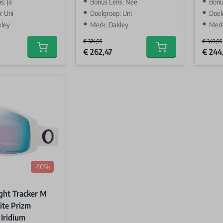
s: Ja
Bonus Lens: Nee
Bonu
: Uni
Doelgroep: Uni
Doel
kley
Merk: Oakley
Merk
€ 374,95
€ 349,95
Special Price
Special 
€ 262,47
€ 244
Add to cart
Add to cart
-30%
ight Tracker M
te Prizm
 Iridium