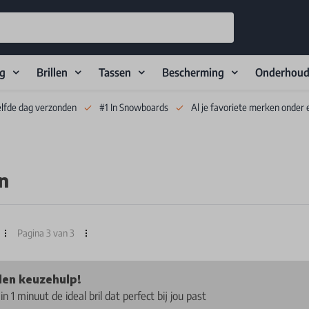
ng
Brillen
Tassen
Bescherming
Onderhou
elfde dag verzonden
#1 In Snowboards
Al je favoriete merken onder 
n
Pagina 3 van 3
llen keuzehulp!
in 1 minuut de ideal bril dat perfect bij jou past