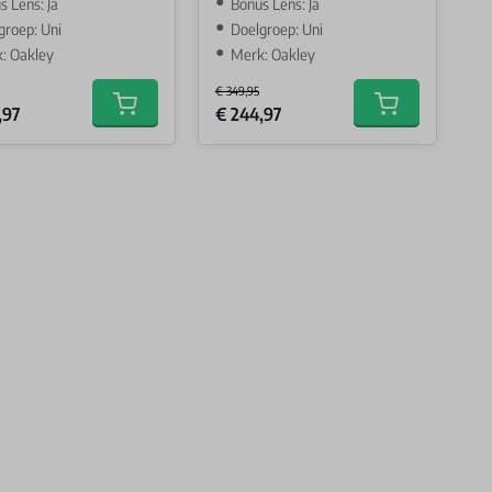
s Lens: Ja
Bonus Lens: Ja
groep: Uni
Doelgroep: Uni
: Oakley
Merk: Oakley
€ 349,95
Price
Special Price
,97
€ 244,97
Add to cart
Add to cart