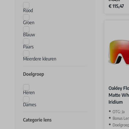
Special Price
€ 115,47
Rood
Groen
Blauw
Paars
Meerdere kleuren
Doelgroep
Oakley Fl
Heren
Matte Whi
Iridium
Dames
OTG: Ja
Bonus Len
Categorie lens
Doelgroep