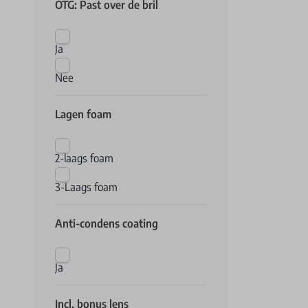
OTG: Past over de bril
Ja
Nee
Lagen foam
2-laags foam
3-Laags foam
Anti-condens coating
Ja
Incl. bonus lens