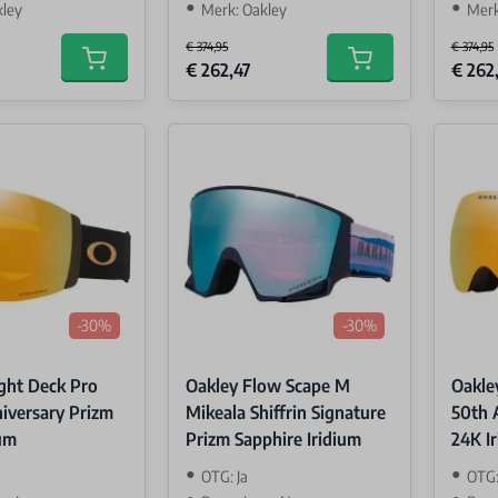
kley
Merk: Oakley
Merk
€ 374,95
€ 374,95
Special Price
Special 
€ 262,47
€ 262
Add to cart
Add to cart
-30%
-30%
ight Deck Pro
Oakley Flow Scape M
Oakle
iversary Prizm
Mikeala Shiffrin Signature
50th 
ium
Prizm Sapphire Iridium
24K I
OTG: Ja
OTG: