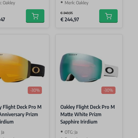
: Oakley
Merk: Oakley
€ 349,95
Price
Special Price
,47
€ 244,97
Add to cart
Add to cart
-30%
-30%
y Flight Deck Pro M
Oakley Flight Deck Pro M
Anniversary Prizm
Matte White Prizm
rirdium
Sapphire Irirdium
 Ja
OTG: Ja