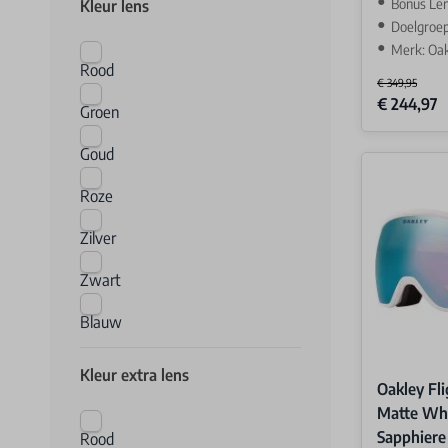
Bonus Len
Kleur lens
Doelgroep
Merk: Oa
Rood
€ 349,95
Special Price
€ 244,97
Groen
Goud
Roze
Zilver
Zwart
Blauw
Kleur extra lens
Oakley Fl
Matte Whi
Sapphiere
Rood