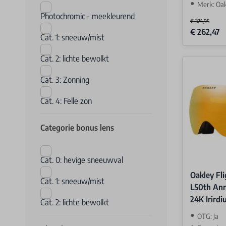
Merk: Oa
Photochromic - meekleurend
€ 374,95
Special Price
€ 262,47
Cat. 1: sneeuw/mist
Cat. 2: lichte bewolkt
Cat. 3: Zonning
Cat. 4: Felle zon
Categorie bonus lens
Cat. 0: hevige sneeuwval
Oakley Fl
Cat. 1: sneeuw/mist
L50th Ann
24K Irird
Cat. 2: lichte bewolkt
OTG: Ja