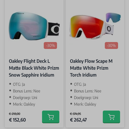
-30%
-30%
Oakley Flight Deck L
Oakley Flow Scape M
Matte Black White Prizm
Matte White Prizm
Snow Sapphire Iridium
Torch Iridium
OTG: Ja
OTG: Ja
Bonus Lens: Nee
Bonus Lens: Nee
Doelgroep: Uni
Doelgroep: Uni
Merk: Oakley
Merk: Oakley
€ 218,00
€ 374,95
Special Price
Special Price
€ 152,60
€ 262,47
Add to cart
Add to car