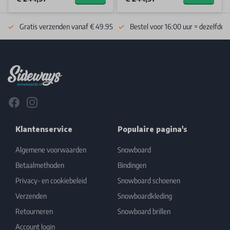
Gratis verzenden vanaf € 49.95
Bestel voor 16:00 uur = dezelfde 
Footer
Facebook
Instagram
Klantenservice
Populaire pagina's
Algemene voorwaarden
Snowboard
Betaalmethoden
Bindingen
Privacy- en cookiebeleid
Snowboard schoenen
Verzenden
Snowboardkleding
Retourneren
Snowboard brillen
Account login