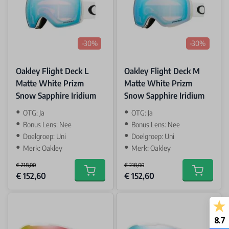
-30%
-30%
Oakley Flight Deck L
Oakley Flight Deck M
Matte White Prizm
Matte White Prizm
Snow Sapphire Iridium
Snow Sapphire Iridium
OTG: Ja
OTG: Ja
Bonus Lens: Nee
Bonus Lens: Nee
Doelgroep: Uni
Doelgroep: Uni
Merk: Oakley
Merk: Oakley
€ 218,00
€ 218,00
Special Price
Special Price
€ 152,60
€ 152,60
Add to cart
Add to car
8.7