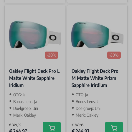
-30%
-30%
Oakley Flight Deck Pro L
Oakley Flight Deck Pro
Matte White Sapphire
M Matte White Prizm
Iridium
Sapphire Irirdium
OTG: Ja
OTG: Ja
Bonus Lens: Ja
Bonus Lens: Ja
Doelgroep: Uni
Doelgroep: Uni
Merk: Oakley
Merk: Oakley
€ 349,95
€ 349,95
Special Price
Special Price
€ 244,97
€ 244,97
Add to cart
Add to car