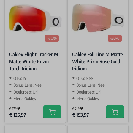
-30%
-30%
Oakley Flight Tracker M
Oakley Fall Line M Matte
Matte White Prizm
White Prizm Rose Gold
Torch Iridium
Iridium
OTG: Ja
OTG: Nee
Bonus Lens: Nee
Bonus Lens: Nee
Doelgroep: Uni
Doelgroep: Uni
Merk: Oakley
Merk: Oakley
€ 179,95
€ 219,95
Special Price
Special Price
€ 125,97
€ 153,97
Add to cart
Add to car