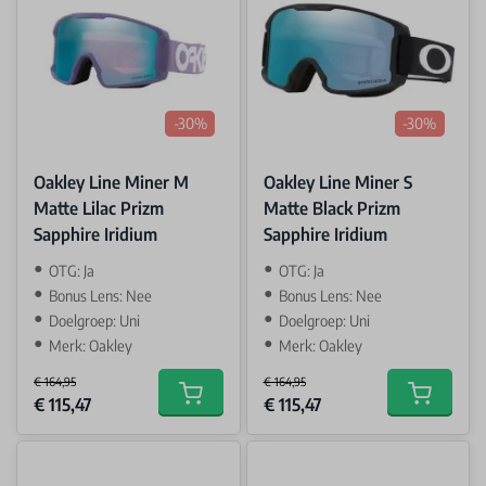
-30%
-30%
Oakley Line Miner M
Oakley Line Miner S
Matte Lilac Prizm
Matte Black Prizm
Sapphire Iridium
Sapphire Iridium
OTG: Ja
OTG: Ja
Bonus Lens: Nee
Bonus Lens: Nee
Doelgroep: Uni
Doelgroep: Uni
Merk: Oakley
Merk: Oakley
€ 164,95
€ 164,95
Special Price
Special Price
€ 115,47
€ 115,47
Add to cart
Add to car