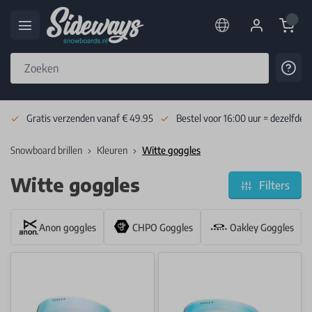
Cart
Cont
Skip to Content
Gratis verzenden vanaf € 49.95
Bestel voor 16:00 uur = dezelfde 
Snowboard brillen
Kleuren
Witte goggles
Witte goggles
Filters
Anon goggles
CHPO Goggles
Oakley Goggles