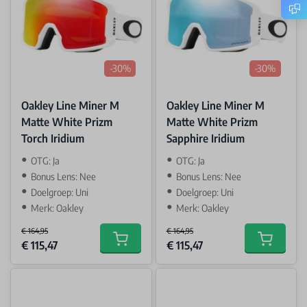
-30%
-30%
Oakley Line Miner M
Oakley Line Miner M
Matte White Prizm
Matte White Prizm
Torch Iridium
Sapphire Iridium
OTG: Ja
OTG: Ja
Bonus Lens: Nee
Bonus Lens: Nee
Doelgroep: Uni
Doelgroep: Uni
Merk: Oakley
Merk: Oakley
€ 164,95
€ 164,95
Special Price
Special Price
€ 115,47
€ 115,47
Add to cart
Add to car