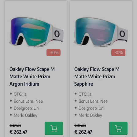
-30%
-30%
Oakley Flow Scape M
Oakley Flow Scape M
Matte White Prizm
Matte White Prizm
Argon Iridium
Sapphire
OTG: Ja
OTG: Ja
Bonus Lens: Nee
Bonus Lens: Nee
Doelgroep: Uni
Doelgroep: Uni
Merk: Oakley
Merk: Oakley
€ 374,95
€ 374,95
Special Price
Special Price
€ 262,47
€ 262,47
Add to cart
Add to car