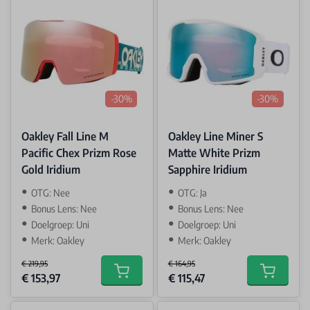
-30%
-30%
Oakley Fall Line M
Oakley Line Miner S
Pacific Chex Prizm Rose
Matte White Prizm
Gold Iridium
Sapphire Iridium
OTG: Nee
OTG: Ja
Bonus Lens: Nee
Bonus Lens: Nee
Doelgroep: Uni
Doelgroep: Uni
Merk: Oakley
Merk: Oakley
€ 219,95
€ 164,95
Special Price
Special Price
€ 153,97
€ 115,47
Add to cart
Add to car