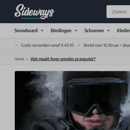
Snowboard
Bindingen
Schoenen
Kledi
Skip to Content
Gratis verzenden vanaf € 49.95
Bestel voor 16:00 uur = dez
Home
Wat maakt Anon goggles zo populair?