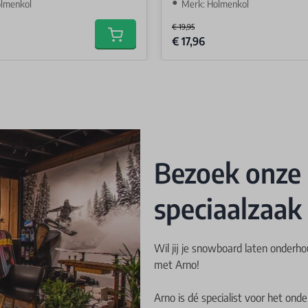
olmenkol
Merk: Holmenkol
€ 19,95
Special Price
€ 17,96
Add to cart
Bezoek onze
speciaalzaak
Wil jij je snowboard laten onderh
met Arno!
Arno is dé specialist voor het on