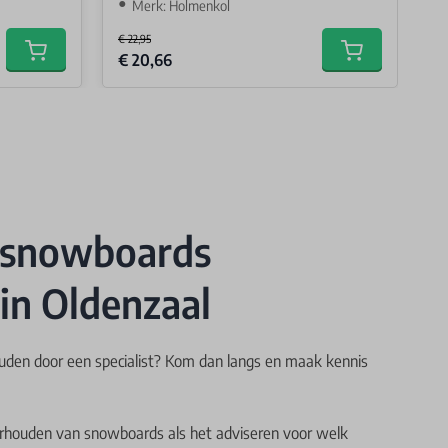
Merk: Holmenkol
€ 22,95
€ 
Special Price
Spe
€ 20,66
€
Add to cart
Add to cart
 snowboards
 in Oldenzaal
ouden door een specialist? Kom dan langs en maak kennis
derhouden van snowboards als het adviseren voor welk