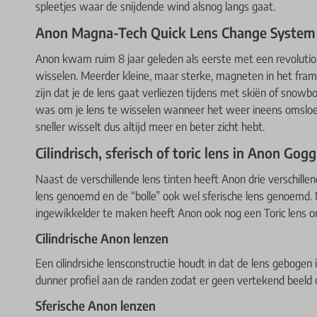
spleetjes waar de snijdende wind alsnog langs gaat.
Anon Magna-Tech Quick Lens Change System
Anon kwam ruim 8 jaar geleden als eerste met een revolution
wisselen. Meerder kleine, maar sterke, magneten in het frame
zijn dat je de lens gaat verliezen tijdens met skiën of snow
was om je lens te wisselen wanneer het weer ineens omsloeg, b
sneller wisselt dus altijd meer en beter zicht hebt.
Cilindrisch, sferisch of toric lens in Anon Gogg
Naast de verschillende lens tinten heeft Anon drie verschille
lens genoemd en de “bolle” ook wel sferische lens genoemd
ingewikkelder te maken heeft Anon ook nog een Toric lens o
Cilindrische Anon lenzen
Een cilindrsiche lensconstructie houdt in dat de lens gebogen i
dunner profiel aan de randen zodat er geen vertekend beeld 
Sferische Anon lenzen