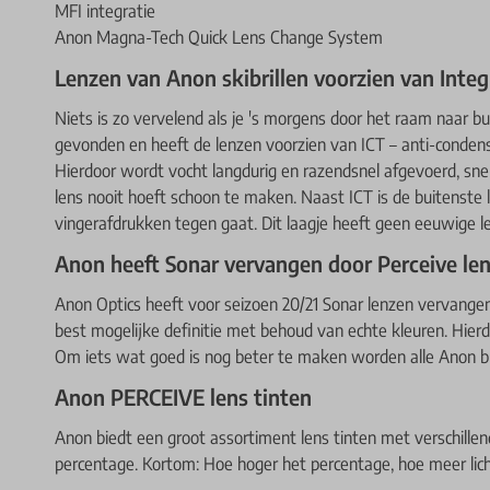
MFI integratie
Anon Magna-Tech Quick Lens Change System
Lenzen van Anon skibrillen voorzien van Integ
Niets is zo vervelend als je 's morgens door het raam naar b
gevonden en heeft de lenzen voorzien van ICT – anti-condens 
Hierdoor wordt vocht langdurig en razendsnel afgevoerd, sne
lens nooit hoeft schoon te maken. Naast ICT is de buitenste 
vingerafdrukken tegen gaat. Dit laagje heeft geen eeuwige l
Anon heeft Sonar vervangen door Perceive le
Anon Optics heeft voor seizoen 20/21 Sonar lenzen vervang
best mogelijke definitie met behoud van echte kleuren. Hier
Om iets wat goed is nog beter te maken worden alle Anon bri
Anon PERCEIVE lens tinten
Anon biedt een groot assortiment lens tinten met verschille
percentage. Kortom: Hoe hoger het percentage, hoe meer licht 