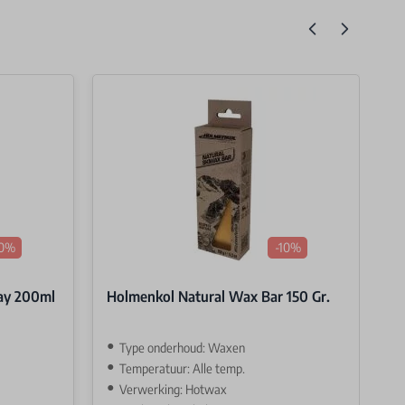
10%
-10%
ay 200ml
Holmenkol Natural Wax Bar 150 Gr.
H
2
Type onderhoud: Waxen
Temperatuur: Alle temp.
Verwerking: Hotwax