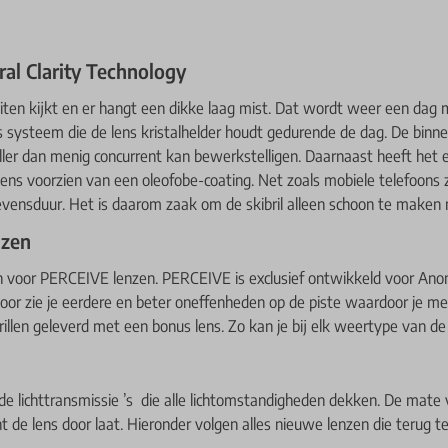
ral Clarity Technology
uiten kijkt en er hangt een dikke laag mist. Dat wordt weer een dag m
systeem die de lens kristalhelder houdt gedurende de dag. De binnens
ller dan menig concurrent kan bewerkstelligen. Daarnaast heeft het
lens voorzien van een oleofobe-coating. Net zoals mobiele telefoons
evensduur. Het is daarom zaak om de skibril alleen schoon te maken
nzen
en voor PERCEIVE lenzen. PERCEIVE is exclusief ontwikkeld voor An
door zie je eerdere en beter oneffenheden op de piste waardoor je 
llen geleverd met een bonus lens. Zo kan je bij elk weertype van de 
nde lichttransmissie ’s die alle lichtomstandigheden dekken. De mat
de lens door laat. Hieronder volgen alles nieuwe lenzen die terug te v