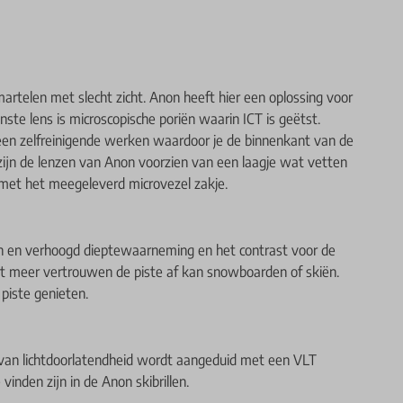
artelen met slecht zicht. Anon heeft hier een oplossing voor
te lens is microscopische poriën waarin ICT is geëtst.
 een zelfreinigende werken waardoor je de binnenkant van de
 zijn de lenzen van Anon voorzien van een laagje wat vetten
 met het meegeleverd microvezel zakje.
on en verhoogd dieptewaarneming en het contrast voor de
met meer vertrouwen de piste af kan snowboarden of skiën.
piste genieten.
e van lichtdoorlatendheid wordt aangeduid met een VLT
inden zijn in de Anon skibrillen.