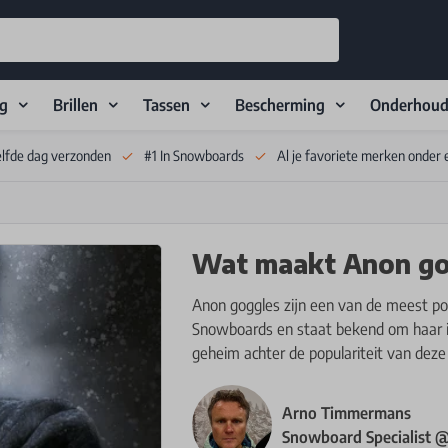
ng
Brillen
Tassen
Bescherming
Onderhou
elfde dag verzonden
#1 In Snowboards
Al je favoriete merken onder 
Wat maakt Anon gog
Anon goggles zijn een van de meest pop
Snowboards en staat bekend om haar in
geheim achter de populariteit van deze 
Arno Timmermans
Snowboard Specialist 