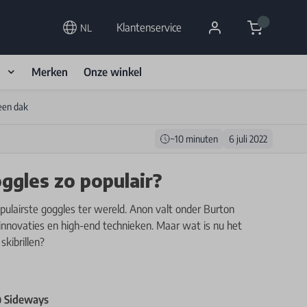
Cart
Klantenservice
NL
d
Merken
Onze winkel
een dak
~10 minuten
6 juli 2022
gles zo populair?
ulairste goggles ter wereld. Anon valt onder Burton
novaties en high-end technieken. Maar wat is nu het
skibrillen?
@ Sideways