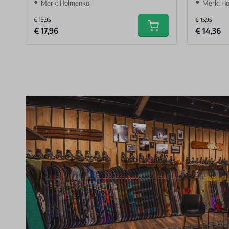
Merk: Holmenkol
Merk: H
€ 19,95
€ 15,95
Special Price
Special Price
€ 17,96
€ 14,36
Add to cart