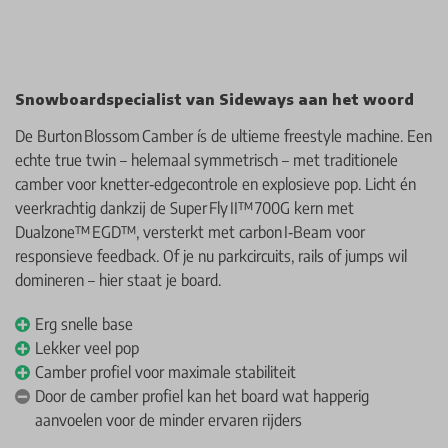
Snowboardspecialist van Sideways aan het woord
De Burton Blossom Camber ís de ultieme freestyle machine. Een
echte true twin – helemaal symmetrisch – met traditionele
camber voor knetter‑edgecontrole en explosieve pop. Licht én
veerkrachtig dankzij de Super Fly II™ 700G kern met
Dualzone™ EGD™, versterkt met carbon I‑Beam voor
responsieve feedback. Of je nu parkcircuits, rails of jumps wil
domineren – hier staat je board.
Erg snelle base
Lekker veel pop
Camber profiel voor maximale stabiliteit
Door de camber profiel kan het board wat happerig
aanvoelen voor de minder ervaren rijders