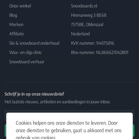
Onze winkel
Snowboards.nl
Blog
Hinmanweg 3 BE68
Merken
7575BE, Oldenzaal
Affiliate
Nederland
Ski & snowboard onderhoud
KVK nummer: 94075816
Wax- en slijp clinic
Btw nummer: NL866627042B01
Snowboard verhuur
Schrijf je in op onze nieuwsbrief
Het laatste nieuws, artikelen en aanbiedingen in jouw inbox.
Email Address
Cookies helpen ons onze diensten te leveren. Door
onze diensten te gebruiken, gaat u akkoord met ons
Abonneren
gebruik van cookies.