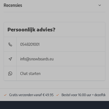
Recensies
Persoonlijk advies?
0548201001
info@snowboards.eu
Chat starten
Gratis verzenden vanaf € 49.95
Bestel voor 16:00 uur = dezelfde 
Footer