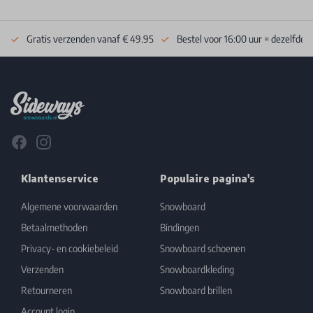
Gratis verzenden vanaf € 49.95
Bestel voor 16:00 uur = dezelfde 
Footer
Facebook
Instagram
Klantenservice
Populaire pagina's
Algemene voorwaarden
Snowboard
Betaalmethoden
Bindingen
Privacy- en cookiebeleid
Snowboard schoenen
Verzenden
Snowboardkleding
Retourneren
Snowboard brillen
Account login