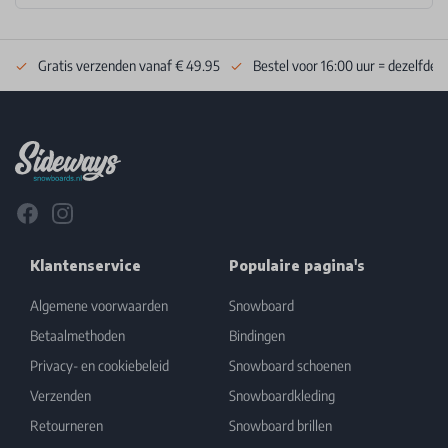
Gratis verzenden vanaf € 49.95
Bestel voor 16:00 uur = dezelfde 
Footer
Facebook
Instagram
Klantenservice
Populaire pagina's
Algemene voorwaarden
Snowboard
Betaalmethoden
Bindingen
Privacy- en cookiebeleid
Snowboard schoenen
Verzenden
Snowboardkleding
Retourneren
Snowboard brillen