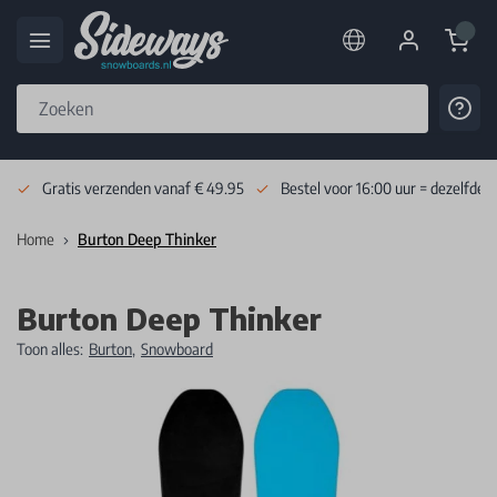
Cart
Cont
Skip to Content
Gratis verzenden vanaf € 49.95
Bestel voor 16:00 uur = dezelfde 
Home
Burton Deep Thinker
Burton Deep Thinker
Toon alles:
Burton
,
Snowboard