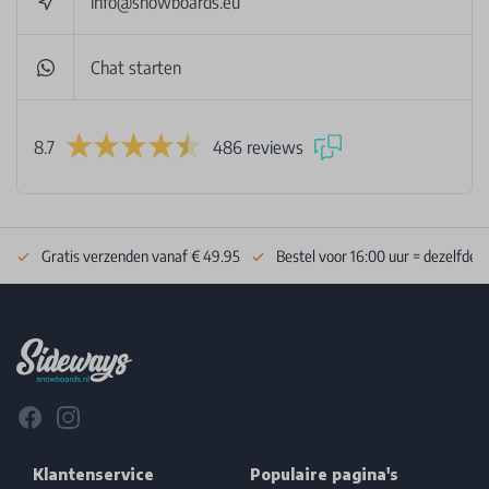
info@snowboards.eu
Chat starten
8.7
486 reviews
Gratis verzenden vanaf € 49.95
Bestel voor 16:00 uur = dezelfde 
Footer
Facebook
Instagram
Klantenservice
Populaire pagina's