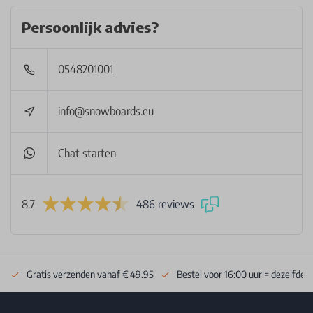
Persoonlijk advies?
0548201001
info@snowboards.eu
Chat starten
8.7
486 reviews
Gratis verzenden vanaf € 49.95
Bestel voor 16:00 uur = dezelfde 
Footer