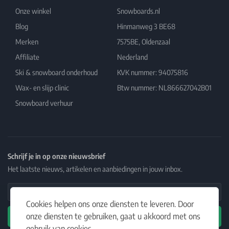
Onze winkel
Snowboards.nl
Blog
Hinmanweg 3 BE68
Merken
7575BE, Oldenzaal
Affiliate
Nederland
Ski & snowboard onderhoud
KVK nummer: 94075816
Wax- en slijp clinic
Btw nummer: NL866627042B01
Snowboard verhuur
Schrijf je in op onze nieuwsbrief
Het laatste nieuws, artikelen en aanbiedingen in jouw inbox.
Email Address
Cookies helpen ons onze diensten te leveren. Door
onze diensten te gebruiken, gaat u akkoord met ons
Abonneren
gebruik van cookies.