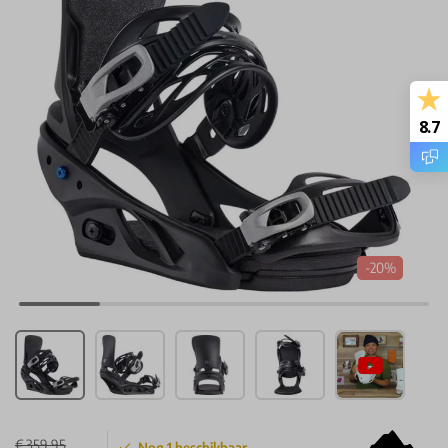
8.7
-20%
€ 359,95
Nog
1
beschikbaar