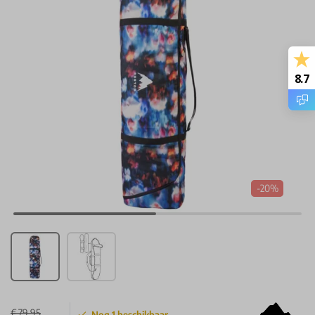
8.7
-20%
€ 79,95
Nog
1
beschikbaar