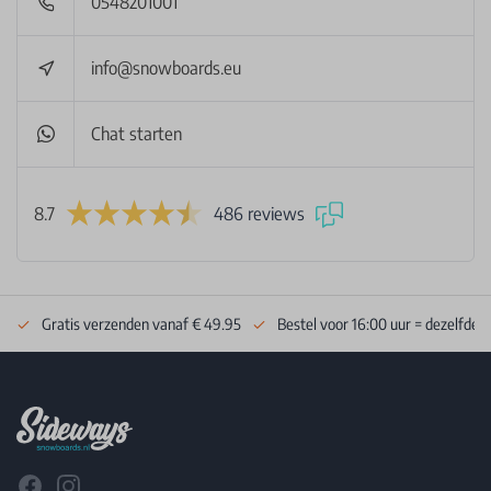
0548201001
info@snowboards.eu
Chat starten
8.7
486 reviews
Gratis verzenden vanaf € 49.95
Bestel voor 16:00 uur = dezelfde 
Footer
Facebook
Instagram