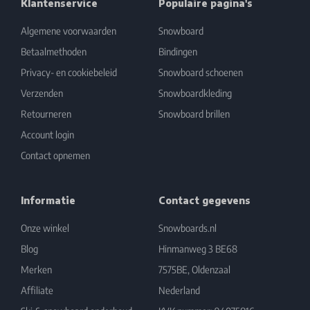
Klantenservice
Populaire pagina's
Algemene voorwaarden
Snowboard
Betaalmethoden
Bindingen
Privacy- en cookiebeleid
Snowboard schoenen
Verzenden
Snowboardkleding
Retourneren
Snowboard brillen
Account login
Contact opnemen
Informatie
Contact gegevens
Onze winkel
Snowboards.nl
Blog
Hinmanweg 3 BE68
Merken
7575BE, Oldenzaal
Affiliate
Nederland