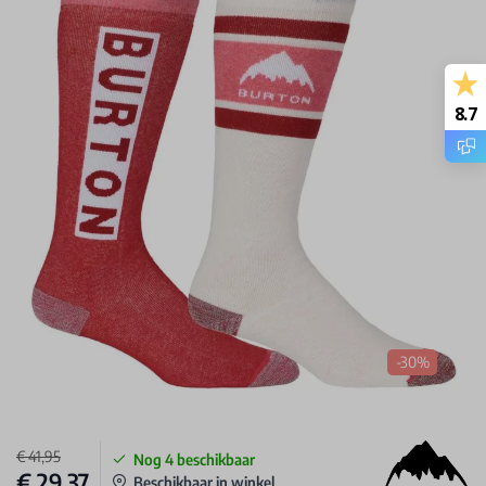
8.7
-30%
€ 41,95
Nog
4
beschikbaar
€ 29,37
Beschikbaar in winkel