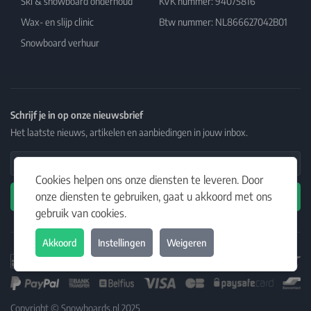
Ski & snowboard onderhoud
KVK nummer: 94075816
Wax- en slijp clinic
Btw nummer: NL866627042B01
Snowboard verhuur
Schrijf je in op onze nieuwsbrief
Het laatste nieuws, artikelen en aanbiedingen in jouw inbox.
Email Address
Cookies helpen ons onze diensten te leveren. Door
onze diensten te gebruiken, gaat u akkoord met ons
Abonneren
gebruik van cookies.
Akkoord
Instellingen
Weigeren
Copyright © Snowboards.nl 2025