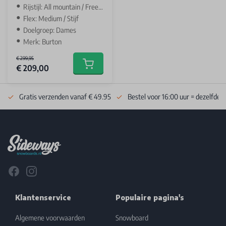
Rijstijl: All mountain / Freeride
Flex: Medium / Stijf
Doelgroep: Dames
Merk: Burton
€ 299,95
€ 209,00
Add to cart
Gratis verzenden vanaf € 49.95
Bestel voor 16:00 uur = dezelfde 
Footer
Facebook
Instagram
Klantenservice
Populaire pagina's
Algemene voorwaarden
Snowboard