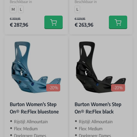
Beschikbaar in
Beschikbaar in
M
L
L
€ 359,95
€ 329,95
€ 287,96
€ 263,96
Add to cart
Add to car
-20%
-20%
Burton Women's Step
Burton Women's Step
On® Re:Flex bluestone
On® Re:Flex black
Rijstijl: Allmountain
Rijstijl: Allmountain
Flex: Medium
Flex: Medium
Doelgroep: Dames
Doelgroep: Dames