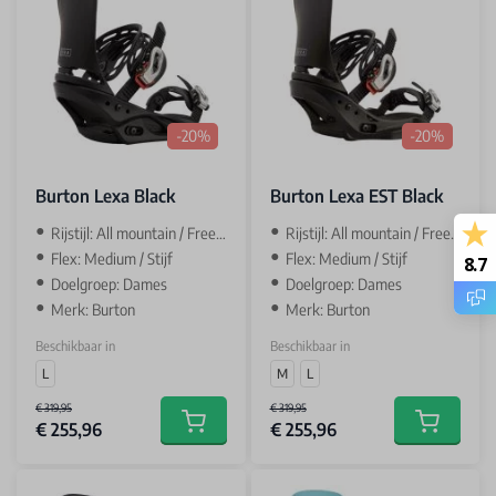
-20%
-20%
Burton Lexa Black
Burton Lexa EST Black
Rijstijl: All mountain / Freeride
Rijstijl: All mountain / Freeride
Flex: Medium / Stijf
Flex: Medium / Stijf
8.7
Doelgroep: Dames
Doelgroep: Dames
Merk: Burton
Merk: Burton
Beschikbaar in
Beschikbaar in
L
M
L
€ 319,95
€ 319,95
€ 255,96
€ 255,96
Add to cart
Add to car