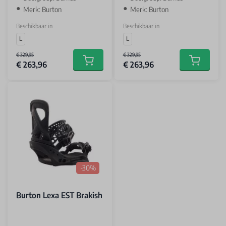
Merk: Burton
Merk: Burton
Beschikbaar in
Beschikbaar in
L
L
€ 329,95
€ 329,95
€ 263,96
€ 263,96
Add to cart
Add to car
-30%
Burton Lexa EST Brakish