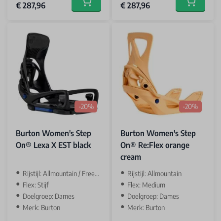
€ 287,96
€ 287,96
Add to cart
Add to car
-20%
-20%
Burton Women's Step
Burton Women's Step
On® Lexa X EST black
On® Re:Flex orange
cream
Rijstijl: Allmountain / Freeride
Rijstijl: Allmountain
Flex: Stijf
Flex: Medium
Doelgroep: Dames
Doelgroep: Dames
Merk: Burton
Merk: Burton