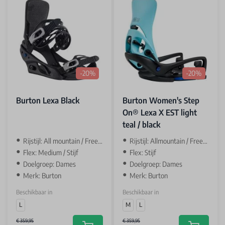
-20%
-20%
Burton Lexa Black
Burton Women's Step
On® Lexa X EST light
teal / black
Rijstijl: All mountain / Freeride
Rijstijl: Allmountain / Freeride
Flex: Medium / Stijf
Flex: Stijf
Doelgroep: Dames
Doelgroep: Dames
Merk: Burton
Merk: Burton
Beschikbaar in
Beschikbaar in
L
M
L
€ 359,95
€ 359,95