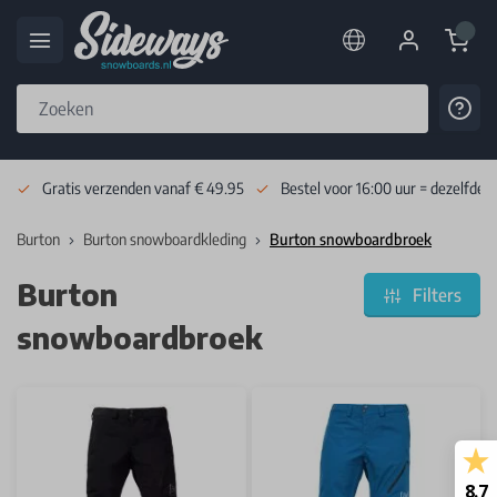
Cart
Cont
Skip to Content
Gratis verzenden vanaf € 49.95
Bestel voor 16:00 uur = dezelfde 
Burton
Burton snowboardkleding
Burton snowboardbroek
Burton
Filters
snowboardbroek
8.7