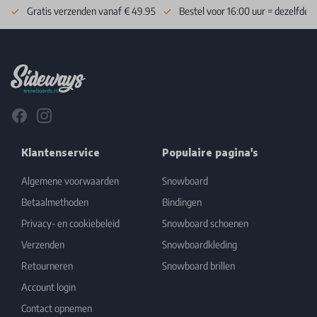
Gratis verzenden vanaf € 49.95
Bestel voor 16:00 uur = dezelfde 
Footer
Facebook
Instagram
Klantenservice
Populaire pagina's
Algemene voorwaarden
Snowboard
Betaalmethoden
Bindingen
Privacy- en cookiebeleid
Snowboard schoenen
Verzenden
Snowboardkleding
Retourneren
Snowboard brillen
Account login
Contact opnemen