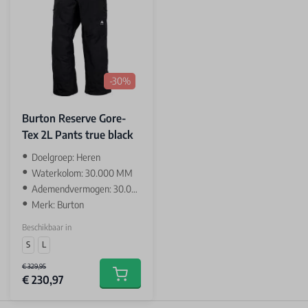
-30%
Burton Reserve Gore-
Tex 2L Pants true black
Doelgroep: Heren
Waterkolom: 30.000 MM
Ademendvermogen: 30.000 GR
Merk: Burton
Beschikbaar in
S
L
€ 329,95
€ 230,97
Add to cart