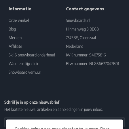
Informatie
Contact gegevens
Onze winkel
Snowboards.nl
Blog
Hinmanweg 3 BE68
Merken
7575BE, Oldenzaal
Affiliate
Nederland
Ski & snowboard onderhoud
KVK nummer: 94075816
Wax- en slijp clinic
Btw nummer: NL866627042B01
Snowboard verhuur
Schrijf je in op onze nieuwsbrief
Het laatste nieuws, artikelen en aanbiedingen in jouw inbox.
Email Address