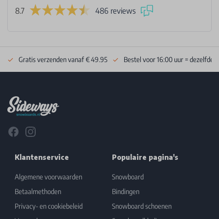
8.7
486 reviews
Gratis verzenden vanaf € 49.95
Bestel voor 16:00 uur = dezelfde 
Footer
Facebook
Instagram
Klantenservice
Populaire pagina's
Algemene voorwaarden
Snowboard
Betaalmethoden
Bindingen
Privacy- en cookiebeleid
Snowboard schoenen