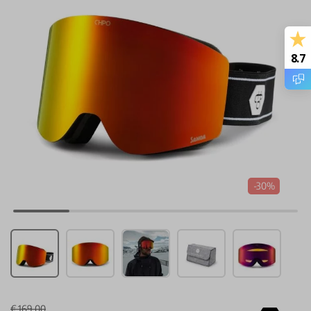
8.7
-30%
€ 169,00