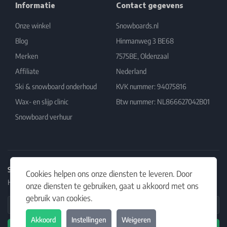
Informatie
Contact gegevens
Onze winkel
Snowboards.nl
Blog
Hinmanweg 3 BE68
Merken
7575BE, Oldenzaal
Affiliate
Nederland
Ski & snowboard onderhoud
KVK nummer: 94075816
Wax- en slijp clinic
Btw nummer: NL866627042B01
Snowboard verhuur
Schrijf je in op onze nieuwsbrief
Cookies helpen ons onze diensten te leveren. Door
Het laatste nieuws, artikelen en aanbiedingen in jouw inbox.
onze diensten te gebruiken, gaat u akkoord met ons
gebruik van cookies.
Email Address
Akkoord
Instellingen
Weigeren