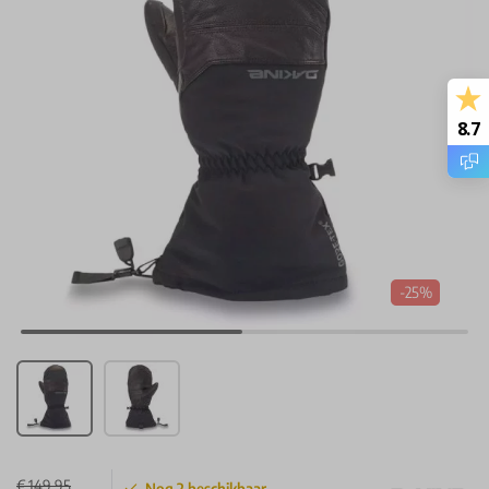
8.7
-25%
€ 149,95
Nog
2
beschikbaar