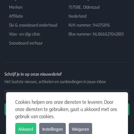
Merken
7575BE, Oldenzaal
Affiliate
Nederland
Ski & snowboard onderhoud
KVK nummer: 94075816
Wax- en slijp clinic
Btw nummer: NL866627042B01
Snowboard verhuur
Schrijf je in op onze nieuwsbrief
Het laatste nieuws, artikelen en aanbiedingen in jouw inbox.
Email Address
Cookies helpen ons onze diensten te leveren. Door
onze diensten te gebruiken, gaat u akkoord met ons
Abonneren
gebruik van cookies.
Akkoord
Instellingen
Weigeren