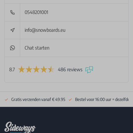
0548201001
info@snowboards.eu
Chat starten
8.7
486 reviews
Gratis verzenden vanaf € 49.95
Bestel voor 16:00 uur = dezelfde 
Footer