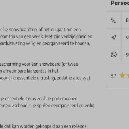
Persoo
B
elke snowboardtrip, of het nu gaat om een
oomtrip van een week. Met zijn veelzijdigheid en
V
rduitrusting veilig en georganiseerd te houden,
S
bescherming voor één snowboard (of twee
n afneembare laarzentas in het
8.7
r al je essentiële uitrusting, zodat je alles wat
 je essentiële items zoals je portemonnee,
rgen. Zo houd je je spullen georganiseerd en veilig
de dat kan worden gekoppeld aan een rollende