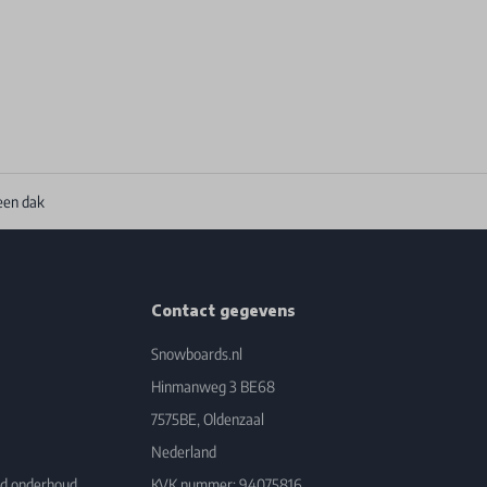
een dak
Contact gegevens
Snowboards.nl
Hinmanweg 3 BE68
7575BE, Oldenzaal
Nederland
rd onderhoud
KVK nummer: 94075816