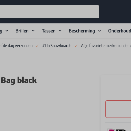
ng
Brillen
Tassen
Bescherming
Onderhou
elfde dag verzonden
#1 In Snowboards
Al je favoriete merken onder 
Bag black