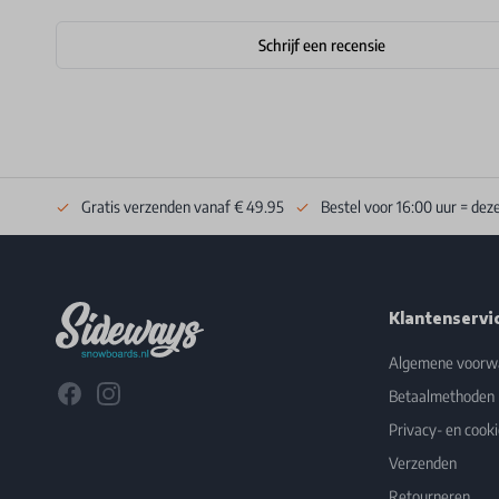
Schrijf een recensie
Gratis verzenden vanaf € 49.95
Bestel voor 16:00 uur = dez
Footer
Klantenservi
Algemene voorw
Facebook
Instagram
Betaalmethoden
Privacy- en cooki
Verzenden
Retourneren