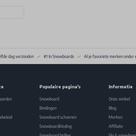
elfde dag verzonden
#1 In Snowboards
Al je favoriete merken onder 
ce
Populaire pagina's
Informatie
aarden
Snowboard
Onze winkel
Bindingen
Blog
ebeleid
Snowboard schoenen
Merken
Snowboardkleding
Affiliate
Snowboard brillen
Ski & snowboa