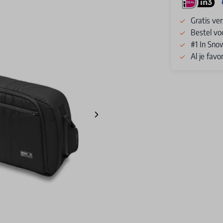
Gratis ve
Bestel vo
#1 In Sno
Al je fav