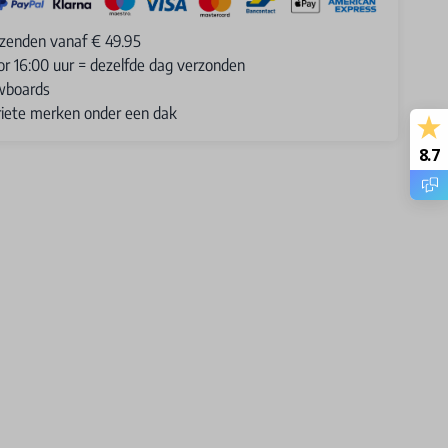
rzenden vanaf € 49.95
or 16:00 uur = dezelfde dag verzonden
wboards
oriete merken onder een dak
8.7