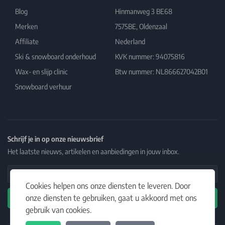
Blog
Hinmanweg 3 BE68
Merken
7575BE, Oldenzaal
Affiliate
Nederland
Ski & snowboard onderhoud
KVK nummer: 94075816
Wax- en slijp clinic
Btw nummer: NL866627042B01
Snowboard verhuur
Schrijf je in op onze nieuwsbrief
Het laatste nieuws, artikelen en aanbiedingen in jouw inbox.
Email Address
Cookies helpen ons onze diensten te leveren. Door
onze diensten te gebruiken, gaat u akkoord met ons
Abonneren
gebruik van cookies.