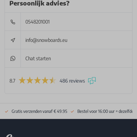
Persoonlijk advies?
0548201001
info@snowboards.eu
Chat starten
8.7
486 reviews
Gratis verzenden vanaf € 49.95
Bestel voor 16:00 uur = dezelfde 
Footer